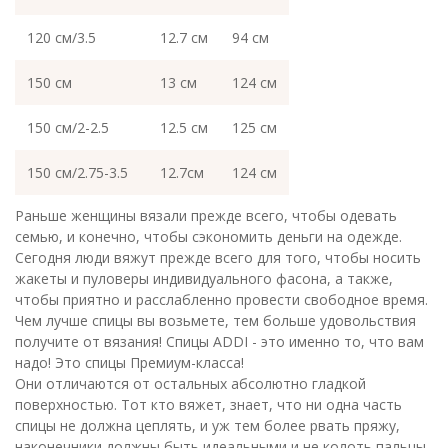
120 см/3.5
12.7 см
94 см
150 см
13 см
124 см
150 см/2-2.5
12.5 см
125 см
150 см/2.75-3.5
12.7см
124 см
Раньше женщины вязали прежде всего, чтобы одевать
семью, и конечно, чтобы сэкономить деньги на одежде.
Сегодня люди вяжут прежде всего для того, чтобы носить
жакеты и пуловеры индивидуального фасона, а также,
чтобы приятно и расслабленно провести свободное время.
Чем лучше спицы вы возьмете, тем больше удовольствия
получите от вязания! Спицы ADDI - это именно то, что вам
надо! Это спицы Премиум-класса!
Они отличаются от остальных абсолютно гладкой
поверхностью. Тот кто вяжет, знает, что ни одна часть
спицы не должна цеплять, и уж тем более рвать пряжу,
наконечники должны быть идеальными и не колоть пальцы.