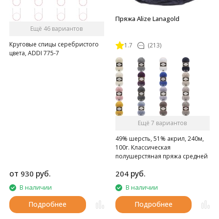
Пряжа Alize Lanagold
Ещё 46 вариантов
Круговые спицы серебристого
1.7
(213)
цвета, ADDI 775-7
Ещё 7 вариантов
49% шерсть, 51% акрил, 240м,
100г. Классическая
полушерстяная пряжа средней
толщины.
от
руб.
руб.
930
204
В наличии
В наличии
Подробнее
Подробнее