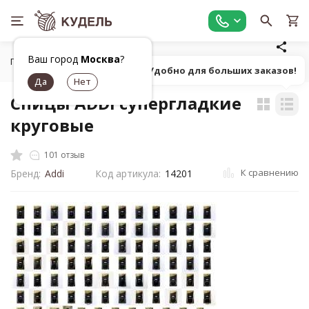
Ваш город
Москва
?
Главная
Все для вязания
Инструменты для вязания
К
Попробуй! Удобно для больших заказов!
Спицы ADDI супергладкие
круговые
101 отзыв
К сравнению
Бренд:
Addi
Код артикула:
14201