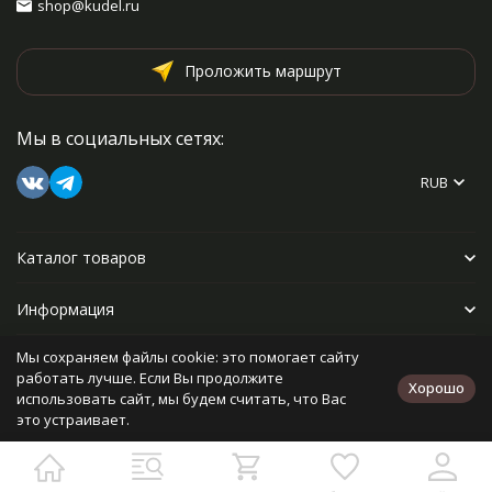
shop@kudel.ru
Проложить маршрут
Мы в социальных сетях:
RUB
Каталог товаров
Информация
Мы сохраняем файлы cookie: это помогает сайту
Прочее
работать лучше. Если Вы продолжите
Хорошо
использовать сайт, мы будем считать, что Вас
это устраивает.
Политика персональных данных
Карта сайта
Разработано в
bodysite.ru