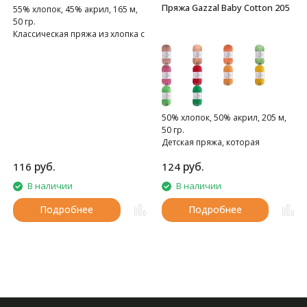
Пряжа Gazzal Baby Cotton 205
55% хлопок, 45% акрил, 165 м,
50 гр.
Классическая пряжа из хлопка с
акрилом
50% хлопок, 50% акрил, 205 м,
50 гр.
Детская пряжа, которая
подойдет для самой
руб.
руб.
116
124
чувствительной кожи
В наличии
В наличии
Подробнее
Подробнее