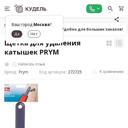
Ваш город
Москва
?
Главная
Средства для ухода
Щетка для удаления катыше
Попробуй! Удобно для больших заказов!
Щетка для удаления
катышек PRYM
Написать отзыв
К сравнению
Бренд:
Prym
Код артикула:
272725