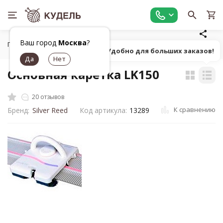
Ваш город
Москва
?
Главная
Оборудование
Вязальные машины, аксессуары
Попробуй! Удобно для больших заказов!
Основная каретка LK150
20 отзывов
К сравнению
Бренд:
Silver Reed
Код артикула:
13289