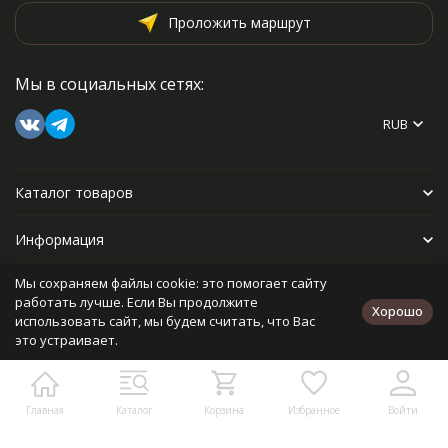
Проложить маршрут
Мы в социальных сетях:
RUB
Каталог товаров
Информация
Мы сохраняем файлы cookie: это помогает сайту
Прочее
работать лучше. Если Вы продолжите
Хорошо
использовать сайт, мы будем считать, что Вас
это устраивает.
Политика персональных данных
Карта сайта
Разработано в
bodysite.ru
Главная
Каталог
Корзина
Избранное
Войти