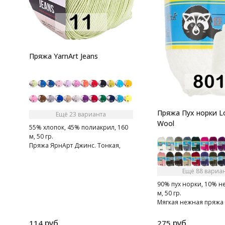
Пряжа YarnArt Jeans
Пряжа Пух норки L
Ещё 23 варианта
Wool
55% хлопок, 45% полиакрил, 160
м, 50 гр.
Пряжа ЯрнАрт Джинс. Тонкая,
мягкая, слегка бархатистая нитка.
Очень приятная на ощупь.
Ещё 88 вариа
90% пух норки, 10% н
м, 50 гр.
Мягкая нежная пряжа 
норки.
руб.
руб.
114
275