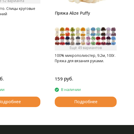
ё 52 варианта
ro. Спицы круговые
Пряжа Alize Puffy
иний
Ещё 49 вариантов
100% микрополиэстер, 9.2м, 100г.
Пряжа для вязания руками.
б.
руб.
159
1
чии
В наличии
Подробнее
Подробнее