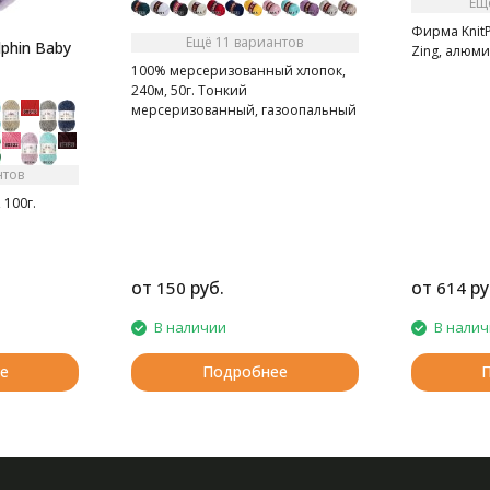
Ещ
Фирма KnitP
Ещё 11 вариантов
phin Baby
Zing, алюм
100% мерсеризованный хлопок,
240м, 50г. Тонкий
мерсеризованный, газоопальный
хлопок.
нтов
 100г.
от
руб.
от
ру
150
614
В наличии
В нали
е
Подробнее