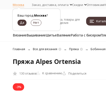
Москва
Заказ, доставка, оплата
Скидки
Оптовикам
Н
Ваш город
Москва
?
Пряжа, товары для
Катал
рукоделия
Вязание
Вышивание
Шитье
Валяние
Работа с бисером
Пл
Главная
Все для вязания
Пряжа
Бобинная
Пряжа Alpes Ortensia
К сравнению
Поделиться
130 отзывов
-3%