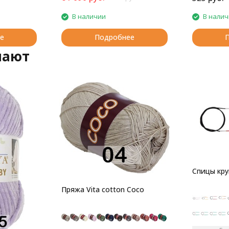
В наличии
В нали
е
Подробнее
пают
Спицы кру
Пряжа Vita cotton Coco