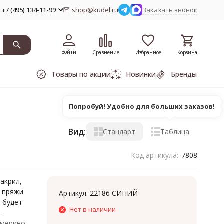
+7 (495) 134-11-99
shop@kudel.ru
Заказать звонок
Войти
Сравнение
Избранное
Корзина
Товары по акции
Новинки
Бренды
Попробуй! Удобно для больших заказов!
Вид:
Стандарт
Таблица
Код артикула:
7808
акрил,
р пряжи
Артикул:
22186 СИНИЙ
а будет
Нет в наличии
.
 мерино,