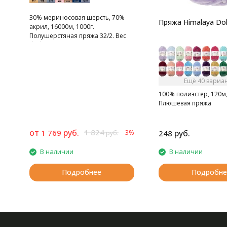
30% мериносовая шерсть, 70%
Пряжа Himalaya Dol
акрил, 16000м, 1000г.
Полушерстяная пряжа 32/2. Вес
бобины от 800 до 1200 гр.
Ещё 40 вариа
100% полиэстер, 120м,
Плюшевая пряжа
от
руб.
1 824
1 769
руб.
-3%
248
руб.
В наличии
В наличии
Подробнее
Подробне