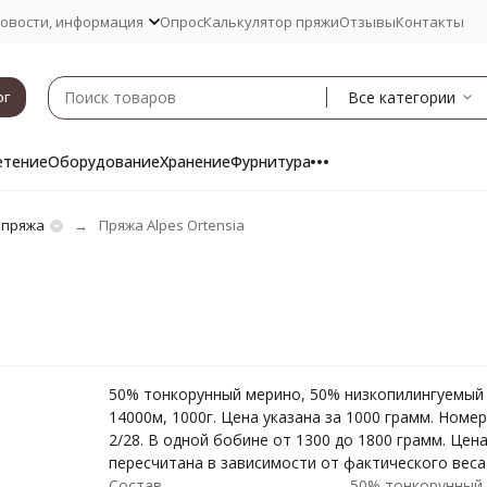
овости, информация
Опрос
Калькулятор пряжи
Отзывы
Контакты
Все категории
ог
етение
Оборудование
Хранение
Фурнитура
 пряжа
Пряжа Alpes Ortensia
50% тонкорунный мерино, 50% низкопилингуемый 
14000м, 1000г. Цена указана за 1000 грамм. Номе
2/28. В одной бобине от 1300 до 1800 грамм. Цен
пересчитана в зависимости от фактического веса
Состав
50% тонкорунный