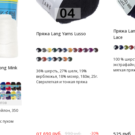
Пряжа Lan
Пряжа Lang Yarns Lusso
Lace
100 % шерс
экстрафайн,
ong Mink
мягкая пря
36% шерсть, 27% шелк, 19%
шерсти.
верблюжья, 18% мохер, 180м, 25г.
Сверхлегкая и тонкая пряжа
нтов
ейлон, 350
с пухом
от
руб.
990
690
руб.
-30%
525
руб.