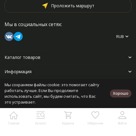
Проложить маршрут
Мы в социальных сетях:
RUB
Каталог товаров
Информация
Мы сохраняем файлы cookie: это помогает сайту
Прочее
работать лучше. Если Вы продолжите
Хорошо
использовать сайт, мы будем считать, что Вас
это устраивает.
Политика персональных данных
Карта сайта
Разработано в
bodysite.ru
Главная
Каталог
Корзина
Избранное
Войти