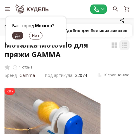
Ваш город
Москва
?
Главная
Оборудование
Вязальные машины, аксессуары
Попробуй! Удобно для больших заказов!
Моталка Motovilo для
пряжи GAMMA
1 отзыв
К сравнению
Бренд:
Gamma
Код артикула:
22074
-3%