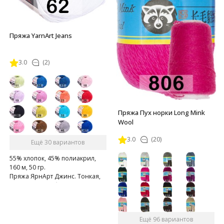
Пряжа YarnArt Jeans
3.0
(2)
Пряжа Пух норки Long Mink
Wool
3.0
(20)
Ещё 30 вариантов
55% хлопок, 45% полиакрил,
160 м, 50 гр.
Пряжа ЯрнАрт Джинс. Тонкая,
мягкая, слегка бархатистая
нитка. Очень приятная на
ощупь.
Ещё 96 вариантов