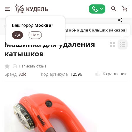
Ваш город
Москва
?
Главная
Средства для ухода
Машинка для удаления кат
Попробуй! Удобно для больших заказов!
Машинка для удаления
катышков
Написать отзыв
К сравнению
Бренд:
Addi
Код артикула:
12596