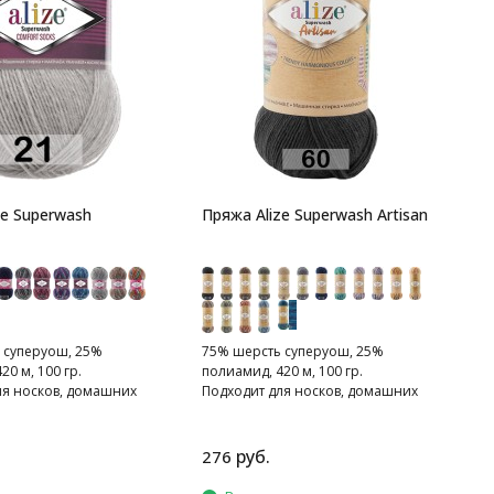
К
л
ze Superwash
Пряжа Alize Superwash Artisan
 суперуош, 25%
75% шерсть суперуош, 25%
20 м, 100 гр.
полиамид, 420 м, 100 гр.
ля носков, домашних
Подходит для носков, домашних
рфов, шапок и т.д.
тапочек, шарфов, шапок и т.д.
руб.
276