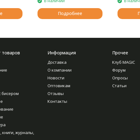
В наличии
В нали
е
Подробнее
г товаров
Информация
Прочее
Доставка
Клуб MAGIC
ние
О компании
Форум
Новости
Опросы
Оптовикам
Статьи
с бисером
Отзывы
ие
Контакты
ование
ие
ура
, книги, журналы,