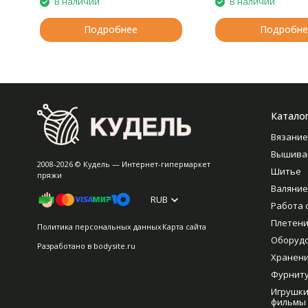
В наличии
В наличии
Подробнее
Подробне
Катало
Вязание
Вышива
2008-2026 © Кудель — Интернет-гипермаркет
Шитье
пряжи
Валяние
RUB
Работа 
Плетен
Политика персональных данных
Карта сайта
Оборуд
Разработано в
bodysite.ru
Хранен
Фурнит
Игрушки
фильмы