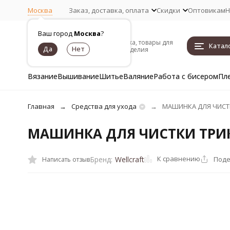
Москва
Заказ, доставка, оплата
Скидки
Оптовикам
Н
Ваш город
Москва
?
Пряжа, товары для
Катал
рукоделия
Вязание
Вышивание
Шитье
Валяние
Работа с бисером
Пл
Главная
Средства для ухода
МАШИНКА ДЛЯ ЧИСТ
МАШИНКА ДЛЯ ЧИСТКИ ТРИ
К сравнению
Поде
Бренд:
Wellcraft
Написать отзыв