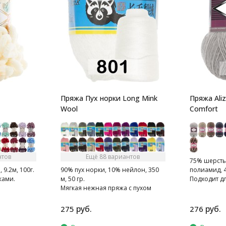
Пряжа Пух норки Long Mink
Пряжа Ali
Wool
Comfort
нтов
Ещё 88 вариантов
75% шерсть
9.2м, 100г.
90% пух норки, 10% нейлон, 350
полиамид, 4
ками.
м, 50 гр.
Подходит д
Мягкая нежная пряжа с пухом
тапочек, ша
норки.
руб.
руб.
275
276