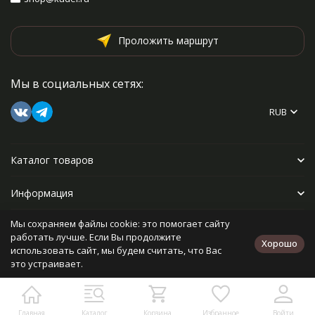
Проложить маршрут
Мы в социальных сетях:
RUB
Каталог товаров
Информация
Мы сохраняем файлы cookie: это помогает сайту
Прочее
работать лучше. Если Вы продолжите
Хорошо
использовать сайт, мы будем считать, что Вас
это устраивает.
Политика персональных данных
Карта сайта
Разработано в
bodysite.ru
Главная
Каталог
Корзина
Избранное
Войти