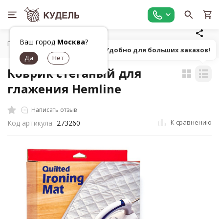
Ваш город
Москва
?
Главная
Средства для ухода
Коврик стеганый для глажен
Попробуй! Удобно для больших заказов!
Коврик стеганый для
глажения Hemline
Написать отзыв
К сравнению
Код артикула:
273260