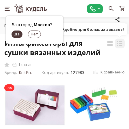
Ваш город
Москва
?
Главная
Средства для ухода
Иглы фиксаторы для сушки в
Попробуй! Удобно для больших заказов!
Иглы фиксаторы для
сушки вязанных изделий
1 отзыв
К сравнению
Бренд:
KnitPro
Код артикула:
127983
-3%