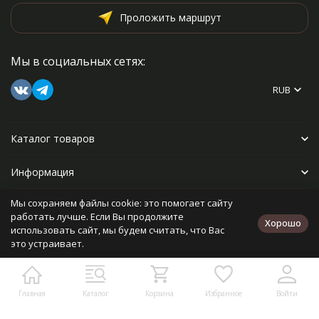
Проложить маршрут
Мы в социальных сетях:
RUB
Каталог товаров
Информация
Мы сохраняем файлы cookie: это помогает сайту
Прочее
работать лучше. Если Вы продолжите
Хорошо
использовать сайт, мы будем считать, что Вас
это устраивает.
Политика персональных данных
Карта сайта
Разработано в
bodysite.ru
Главная
Каталог
Корзина
Избранное
Войти