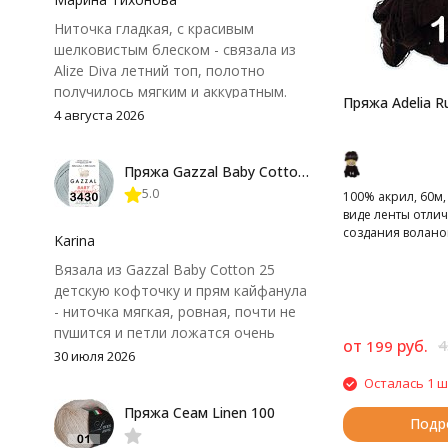
альпака, нейлон
Ниточка гладкая, с красивым
шелковистым блеском - связала из
Alize Diva летний топ, полотно
получилось мягким и аккуратным.
Пряжа Adelia Ru
Петли хорошо видны, вяжется
4 августа 2026
довольно быстро, после стирки
форма не поплыла. Единственный
Пряжа Gazzal Baby Cotton 25
нюанс - пряжа немного скользит и
5.0
иногда расслаивается, пришлось
100% акрил, 60м, 
виде ленты отлич
привыкнуть к ней и подобрать
создания волано
крючок поудобнее.
Karina
Вязала из Gazzal Baby Cotton 25
детскую кофточку и прям кайфанула
- ниточка мягкая, ровная, почти не
пушится и петли ложатся очень
от
руб.
4
199
аккуратно. После стирки полотно
30 июля 2026
осталось приятным и форму не
Осталась 1 ш
потеряло, цвет тоже не стал
Пряжа Сеам Linen 100
тусклее. Единственный нюанс -
Подр
моточки маленькие, расход лучше