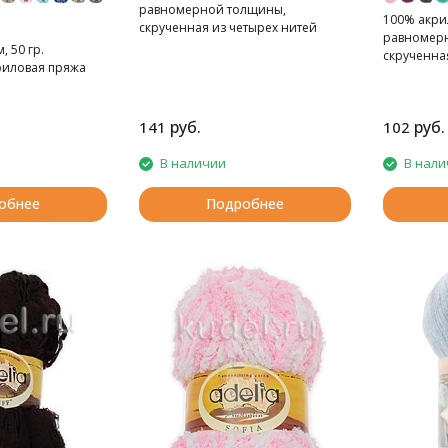
равномерной толщины,
100% акрил
скрученная из четырех нитей
равномер
, 50 гр.
скрученная
риловая пряжа
руб.
руб.
141
102
В наличии
В нали
обнее
Подробнее