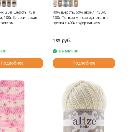
ик, 20% шерсть, 75%
40% шерсть, 60% акрил, 430м,
м, 100г. Классическая
100г. Тонкая мягкая однотонная
юрексом.
пряжа с 40% содержанием
шерсти.
руб.
185
чии
В наличии
Подробнее
Подробнее