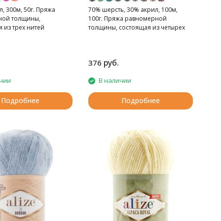
, 300м, 50г. Пряжа
70% шерсть, 30% акрил, 100м,
ной толщины,
100г. Пряжа равномерной
 из трех нитей
толщины, состоящая из четырех
чистошерстяных нитей, каждая из
которых переплетена с тонкой
акриловой нитью.
руб.
376
чии
В наличии
Подробнее
Подробнее