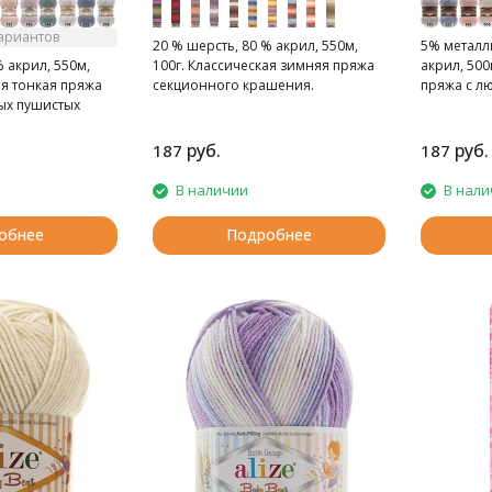
вариантов
20 % шерсть, 80 % акрил, 550м,
5% металл
% акрил, 550м,
100г. Классическая зимняя пряжа
акрил, 500
ая тонкая пряжа
секционного крашения.
пряжа с л
ых пушистых
руб.
руб.
187
187
В наличии
В нали
обнее
Подробнее