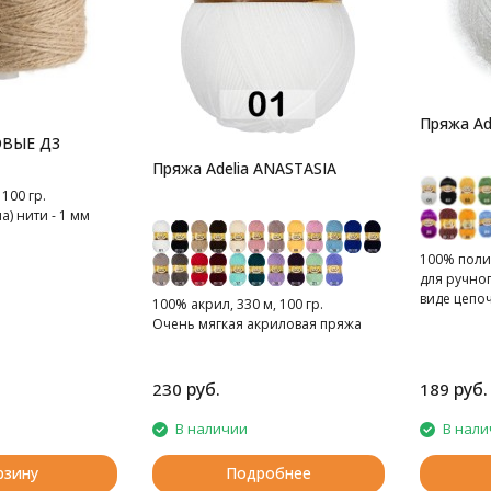
Пряжа Adel
ВЫЕ Д3
Пряжа Adelia ANASTASIA
 100 гр.
) нити - 1 мм
100% полиэ
для ручног
виде цепо
100% акрил, 330 м, 100 гр.
люрексной
Очень мягкая акриловая пряжа
руб.
руб.
230
189
В наличии
В нали
рзину
Подробнее