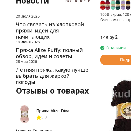
Новости
Все новости
хлопок, мохер
хлопок, полиамид
100% акрил, 128 м
20 июля 2026
хлопок, полиэстер
Очень мягкая ак
Что связать из хлопковой
хлопок, шелк
пряжи: идеи для
хлопок, шерсть
начинающих
руб.
149
целлюлоза
19 июня 2026
шелк
В наличии
Пряжа Alize Puffy: полный
шелк, шерсть
обзор, идеи и советы
шерсть
Подр
28 мая 2026
шерсть, акрил
Летняя пряжа: какую лучше
шерсть, акрил, вискоза
выбрать для жаркой
шерсть, альпака
погоды
шерсть, бамбук
Отзывы о товарах
шерсть, вискоза
шерсть, кашемир
шерсть, лен
Пряжа Alize Diva
шерсть, полиамид
5.0
шерсть, полиэстер
шерсть, хлопок
Марина Тихонова
шерсть, шелк