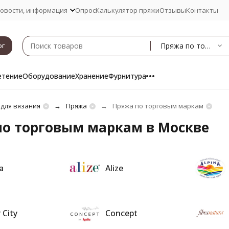
овости, информация
Опрос
Калькулятор пряжи
Отзывы
Контакты
Пряжа по торговым маркам
ог
етение
Оборудование
Хранение
Фурнитура
 для вязания
Пряжа
Пряжа по торговым маркам
по торговым маркам в Москве
a
Alize
 City
Concept