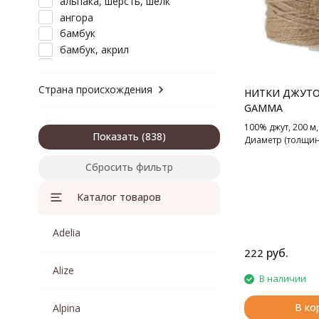
альпака, шерсть, шелк
ангора
бамбук
бамбук, акрил
вискоза
вискоза, акрил
Страна происхождения
НИТКИ ДЖУТО
вискоза, полиамид
GAMMA
вискоза, полиэстер
100% джут, 200 м,
вискоза, шерсть
Показать
Диаметр (толщина
джут
кашемир
Сбросить фильтр
кашемир, хлопок
кашемир, шерсть
Каталог товаров
лама
лен
Adelia
лен, хлопок
руб.
222
лен, хлопок, вискоза
Alize
люрекс
В наличии
меринос
В ко
Alpina
микрополиэстер