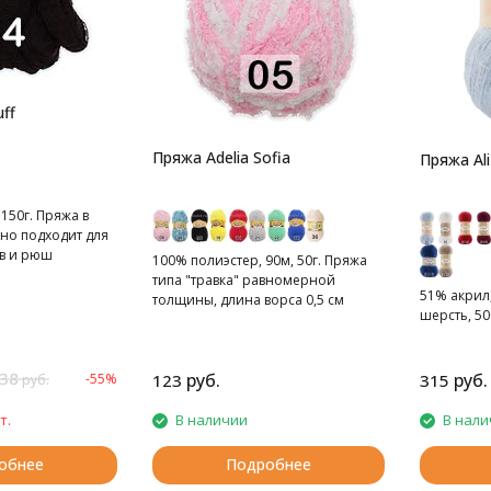
ff
Пряжа Adelia Sofia
Пряжа Ali
150г. Пряжа в
но подходит для
в и рюш
100% полиэстер, 90м, 50г. Пряжа
типа "травка" равномерной
51% акрил
толщины, длина ворса 0,5 см
шерсть, 500
38
руб.
руб.
-55%
123
315
руб.
т.
В наличии
В нали
обнее
Подробнее