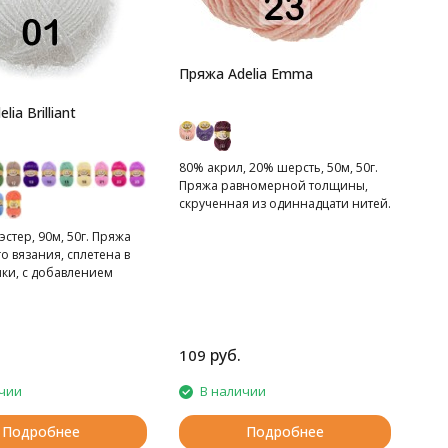
Пряжа Adelia Emma
ia Brilliant
80% акрил, 20% шерсть, 50м, 50г.
Пряжа равномерной толщины,
скрученная из одиннадцати нитей.
стер, 90м, 50г. Пряжа
о вязания, сплетена в
чки, с добавлением
 нити.
руб.
109
чии
В наличии
Подробнее
Подробнее