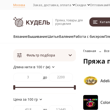
Москва
Заказ, доставка, оплата
Скидки
Оптовикам
Н
Пряжа, товары для
Катал
рукоделия
Вязание
Вышивание
Шитье
Валяние
Работа с бисером
Пл
Главная
Все
Фильтр подбора
Пряжа 
Длина нити в 100 г (м)
до
Adeli
Цена за 100 гр
Color
до