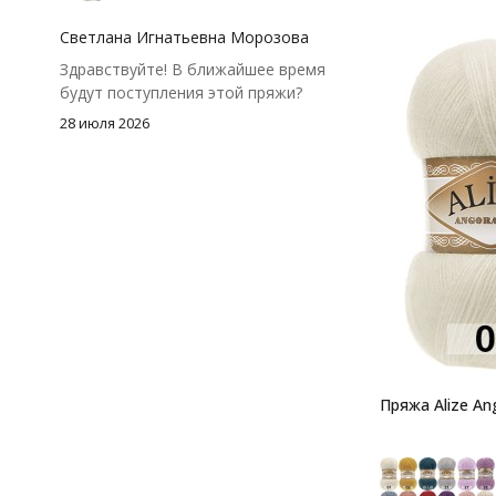
посчитать заранее, а то мне одного
чуть-чуть не хватило))
Светлана Игнатьевна Морозова
Здравствуйте! В ближайшее время
будут поступления этой пряжи?
28 июля 2026
Пряжа Alize An