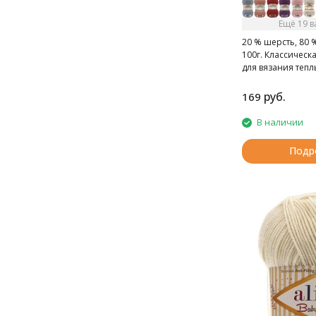
Ещё 19 
20 % шерсть, 80 
100г. Классическ
для вязания тепл
вещей.
руб.
169
В наличии
Подр