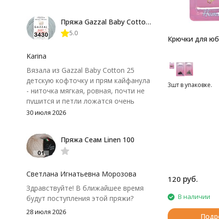
довольно быстро, после стирки
форма не поплыла. Единственный
Пряжа Gazzal Baby Cotton 25
нюанс - пряжа немного скользит и
5.0
иногда расслаивается, пришлось
Крючки для юб
привыкнуть к ней и подобрать
крючок поудобнее.
Karina
Вязала из Gazzal Baby Cotton 25
детскую кофточку и прям кайфанула
3шт в упаковке.
- ниточка мягкая, ровная, почти не
пушится и петли ложатся очень
аккуратно. После стирки полотно
30 июля 2026
осталось приятным и форму не
потеряло, цвет тоже не стал
Пряжа Сеам Linen 100
тусклее. Единственный нюанс -
моточки маленькие, расход лучше
посчитать заранее, а то мне одного
чуть-чуть не хватило))
Светлана Игнатьевна Морозова
руб.
120
Здравствуйте! В ближайшее время
В наличии
будут поступления этой пряжи?
28 июля 2026
Подр