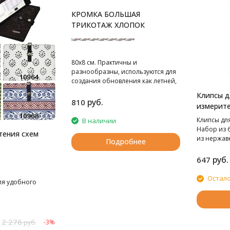
КРОМКА БОЛЬШАЯ
ТРИКОТАЖ ХЛОПОК
80х8 см. Практичны и
разнообразны, используются для
создания обновления как летней,
так и зимней одежды.
Клипсы д
80х8 см. В блистере 1 шт.
руб.
810
измерит
Клипсы дл
В наличии
Набор из 6
тения схем
из нержав
Подробнее
подходит 
одежды, ш
руб.
647
отверстие 
нескольки
Остало
ля удобного
ткани, а п
удерживае
положении
читаемая 
2 276
метрическ
-3%
руб.