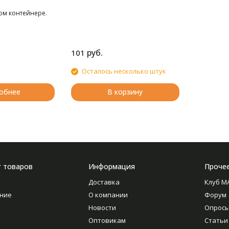
ом контейнере.
руб.
101
Осталось несколько штук
обнее
В корзину
г товаров
Информация
Проче
Доставка
Клуб M
ние
О компании
Форум
Новости
Опрос
Оптовикам
Статьи