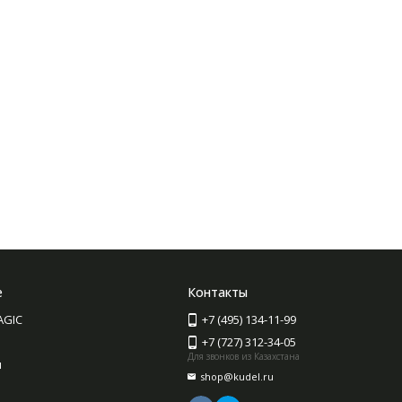
е
Контакты
AGIC
+7 (495) 134-11-99
+7 (727) 312-34-05
Для звонков из Казахстана
ы
shop@kudel.ru