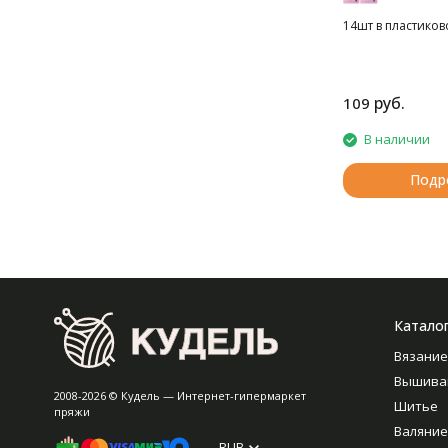
14шт в пластиков
руб.
109
В наличии
Подр
Катало
Вязание
Вышива
2008-2026 © Кудель — Интернет-гипермаркет
Шитье
пряжи
Валяние
RUB