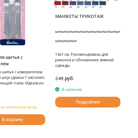
МАНЖЕТЫ ТРИКОТАЖ
14х7 см. Рекомендованы для
ля шитья с
ремонта и обновления зимней
елем
одежды.
В блистере 2 шт.
я шитья с измерителем.
руб.
 штук (длина 7 см) клипс
249
еющей стали. Идеально
для подшива и обвяза
В наличии
тор и одеял. Широкое
легко скользит по
Подробнее
м слоям сложенной
сь несколько штук
лоское основание
т их в нужном
В корзину
 для шитья. Легко
маркировка –
ая и имперская система