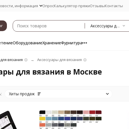
овости, информация
Опрос
Калькулятор пряжи
Отзывы
Контакты
Аксессуары для вязания
ог
етение
Оборудование
Хранение
Фурнитура
 для вязания
Аксессуары для вязания
ары для вязания в Москве
:
Хиты продаж