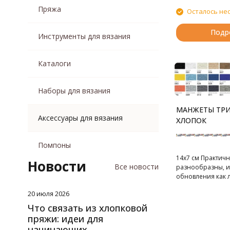
Пряжа
Осталось не
Подр
Инструменты для вязания
Каталоги
Наборы для вязания
МАНЖЕТЫ ТР
Аксессуары для вязания
ХЛОПОК
Помпоны
14х7 см Практичн
Новости
Все новости
разнообразны, и
обновления как л
зимней одежды.
20 июля 2026
В блистере 2 шт.
Что связать из хлопковой
пряжи: идеи для
начинающих