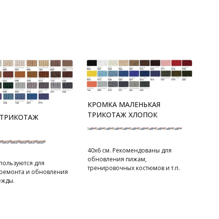
авирована на
щей стали, защищенной
и, для длительного
ания.
КРОМКА МАЛЕНЬКАЯ
ТРИКОТАЖ ХЛОПОК
 ТРИКОТАЖ
40х6 см. Рекомендованы для
обновления пижам,
пользуются для
тренировочных костюмов и т.п.
 ремонта и обновления
В блистере 1 шт.
ежды.
 блистере 1 шт.