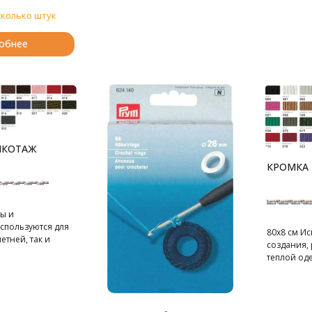
мер –выгр
нержавею
сколько штук
от коррози
использов
обнее
ИКОТАЖ
КРОМКА
ы и
спользуются для
80х8 см Ис
етней, так и
создания,
теплой од
80х8 см. В