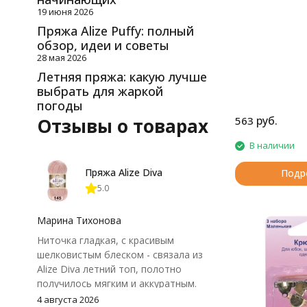
19 июня 2026
Пряжа Alize Puffy: полный
обзор, идеи и советы
28 мая 2026
Летняя пряжа: какую лучше
выбрать для жаркой
погоды
руб.
Отзывы о товарах
563
В наличии
Пряжа Alize Diva
Подр
5.0
Марина Тихонова
Ниточка гладкая, с красивым
шелковистым блеском - связала из
Alize Diva летний топ, полотно
получилось мягким и аккуратным.
Петли хорошо видны, вяжется
4 августа 2026