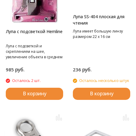
Лупа SS-404 плоская для
чтения
Лупа с подсветкой Hemline
Лупа имеет большую линзу
размером 22 х 16 см
Лупа с подсветкой и
скреплением на шее,
увеличение объекта в среднем
в 1,5 раза
руб.
руб.
985
236
Осталось 2 шт.
Осталось несколько штук
В корзину
В корзину