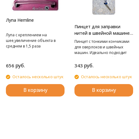
Лупа Hemline
Пинцет для заправки
нитей в швейной машине/
Лупа с креплением на
оверлоке
шее,увеличение объекта в
Пинцет с тонкими кончиками
среднем в 1,5 раза
для оверлоков и швейных
машин. Идеально подходит
для рукоделия и хобби.
руб.
руб.
656
343
Осталось несколько штук
Осталось несколько штук
В корзину
В корзину