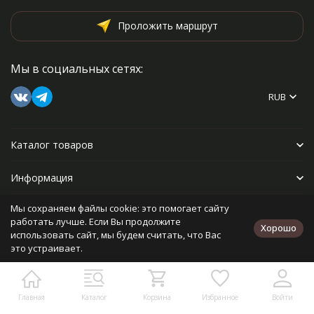
Проложить маршрут
Мы в социальных сетях:
RUB
Каталог товаров
Информация
Мы сохраняем файлы cookie: это помогает сайту
Прочее
работать лучше. Если Вы продолжите
Хорошо
использовать сайт, мы будем считать, что Вас
это устраивает.
Политика персональных данных
Карта сайта
Разработано в
bodysite.ru
Главная
Каталог
Корзина
Избранное
Войти