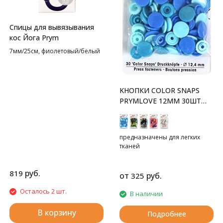
Спицы для вывязывания
кос Йога Prym
7мм/25см, фиолетовый/белый
KНОПКИ COLOR SNAPS
PRYMLOVE 12ММ 30ШТ
PRYM
предназначены для легких
тканей
руб.
819
от
руб.
325
Осталось 2 шт.
В наличии
В корзину
Подробнее