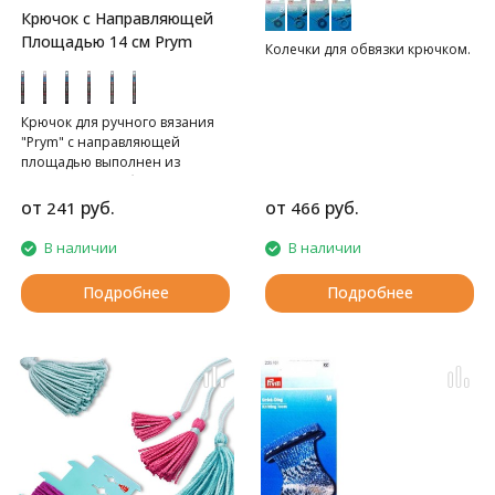
Крючок с Направляющей
Площадью 14 см Prym
Колечки для обвязки крючком.
Крючок для ручного вязания
"Prym" с направляющей
площадью выполнен из
алюминия серебристого цвета.
Крючок предназначен для
от
руб.
от
руб.
241
466
ручного вязания тонкой
пряжей.
В наличии
В наличии
Подробнее
Подробнее