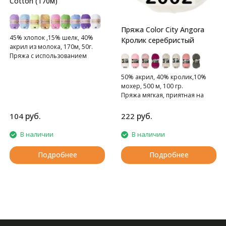
Cotton (170м)
Пряжа Color City Angora
45% хлопок ,15% шелк, 40%
Кролик серебристый
акрил из молока, 170м, 50г.
Пряжа с использованием
молока.
50% акрил, 40% кролик,10%
мохер, 500 м, 100 гр.
Пряжа мягкая, приятная на
ощупь.
руб.
руб.
104
222
В наличии
В наличии
Подробнее
Подробнее