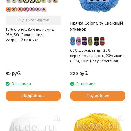
Ещё 16 вариантов
Пряжа Color City Снежный
Ягненок
15% хлопок, 85% полиамид,
95м, 50г. Пряжа в виде
махровой ниточки.
60% шерсть ягнят, 20%
верблюжья шерсть, 20% акрил,
600м, 100г. Полушерстяная
пряжа с небольшим
содержанием акрила
руб.
руб.
95
220
В наличии
В наличии
Подробнее
Подробнее