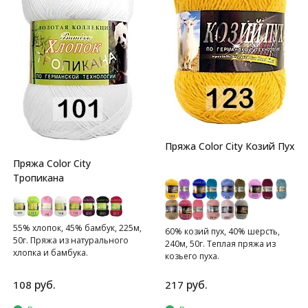
Пряжа Color City Козий Пух
Пряжа Color City
Тропикана
55% хлопок, 45% бамбук, 225м,
60% козий пух, 40% шерсть,
50г. Пряжа из натурального
240м, 50г. Теплая пряжа из
хлопка и бамбука.
козьего пуха.
руб.
руб.
108
217