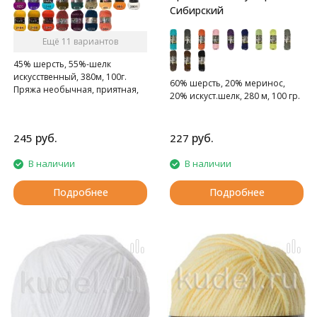
Сибирский
Ещё 11 вариантов
45% шерсть, 55%-шелк
искусственный, 380м, 100г.
60% шерсть, 20% меринос,
Пряжа необычная, приятная,
20% искуст.шелк, 280 м, 100 гр.
шелковистая на ощупь и
довольно красивая пряжа.
руб.
руб.
245
227
В наличии
В наличии
Подробнее
Подробнее