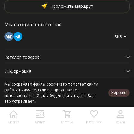
Проложить маршрут
Мы в социальных сетях:
RUB
Каталог товаров
Информация
Мы сохраняем файлы cookie: это помогает сайту
Прочее
работать лучше. Если Вы продолжите
Хорошо
использовать сайт, мы будем считать, что Вас
это устраивает.
Политика персональных данных
Карта сайта
Разработано в
bodysite.ru
Главная
Каталог
Корзина
Избранное
Войти