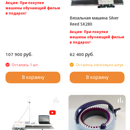
Акция: При покупке
машины обучающий фильм
в подарок!
Вязальная машина Silver
Акция: Акция: бесплатная
Reed SK280
доставка по России.
Silver Reed SK280/SRP60N -cамая
Акция: При покупке
популярная перфокарточная 2
машины обучающий фильм
фонтурная вязальная машина
в подарок!
5 класса.
Акция: Акция: бесплатная
доставка по России.
руб.
руб.
107 900
62 400
Однофонтурная перфокартная
вязальная машина Silver Reed
Осталась 1 шт.
Осталось несколько штук
SK280
В корзину
В корзину