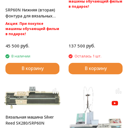
машины обучающий фильм
в подарок!
SRP60N Нижняя (вторая)
Акция: бесплатная
фонтура для вязальных
доставка по России.
машин Silver Reed
Silver Reed SK840/SRP60N -
Акция: При покупке
компьютерная 2 фонтурная
машины обучающий фильм
вязальная машина 5 класса.
в подарок!
Акция: Акция: бесплатная
доставка по России.
руб.
руб.
45 500
137 500
Вторая фонтура к вязальным
машинам 5 класса Silver Reed
В наличии
Осталась 1 шт.
SK280 и Silver Reed SK840.
В корзину
В корзину
Вязальная машина Silver
Reed SK280/SRP60N