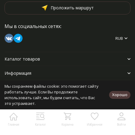
Проложить маршрут
Мы в социальных сетях:
RUB
Каталог товаров
Информация
Мы сохраняем файлы cookie: это помогает сайту
Прочее
работать лучше. Если Вы продолжите
Хорошо
использовать сайт, мы будем считать, что Вас
это устраивает.
Политика персональных данных
Карта сайта
Разработано в
bodysite.ru
Главная
Каталог
Корзина
Избранное
Войти