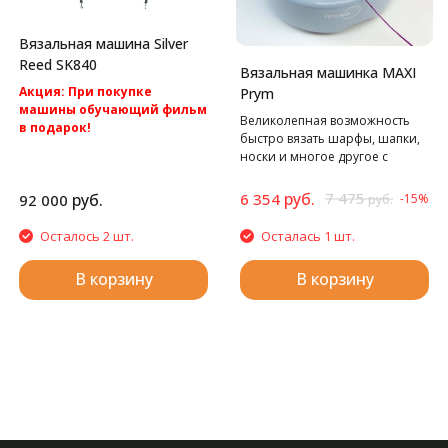
Вязальная машина Silver
Reed SK840
Вязальная машинка MAXI
Акция: При покупке
Prym
машины обучающий фильм
Великолепная возможность
в подарок!
быстро вязать шарфы, шапки,
Акция: Акция: бесплатная
носки и многое другое с
доставка по России.
минимальной затратой
Компьютерная вязальная
времени.
руб.
7 475
руб.
6 354
92 000
-15%
машина 5 класса Silver Reed
руб.
SK840
Осталось 2 шт.
Осталась 1 шт.
В корзину
В корзину