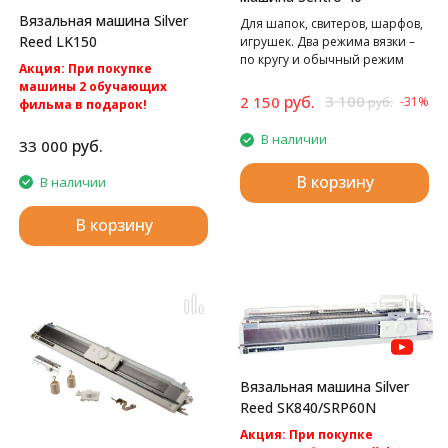
Вязальная машина Silver
Для шапок, свитеров, шарфов,
Reed LK150
игрушек. Два режима вязки –
по кругу и обычный режим
Акция: При покупке
вязания полотном.
машины 2 обучающих
руб.
3 100
2 150
-31%
руб.
фильма в подарок!
Акция: БЕСПЛАТНАЯ
В наличии
доставка по России.
руб.
33 000
Silver Reed LK150
Однофонтурная вязальная
В корзину
В наличии
машина 4 класса.
В корзину
Вязальная машина Silver
Reed SK840/SRP60N
Акция: При покупке