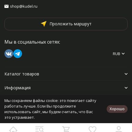
shop@kudel.ru
Проложить маршрут
Мы в социальных сетях:
RUB
Каталог товаров
Информация
Мы сохраняем файлы cookie: это помогает сайту
Прочее
работать лучше. Если Вы продолжите
Хорошо
использовать сайт, мы будем считать, что Вас
это устраивает.
Политика персональных данных
Карта сайта
Разработано в
bodysite.ru