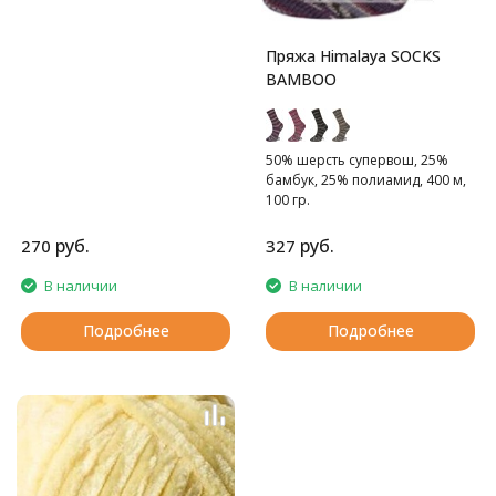
Пряжа Himalaya SOCKS
BAMBOO
50% шерсть cупервош, 25%
бамбук, 25% полиамид, 400 м,
100 гр.
Тонкая носочная пряжа с
бамбуком
руб.
руб.
270
327
В наличии
В наличии
Подробнее
Подробнее