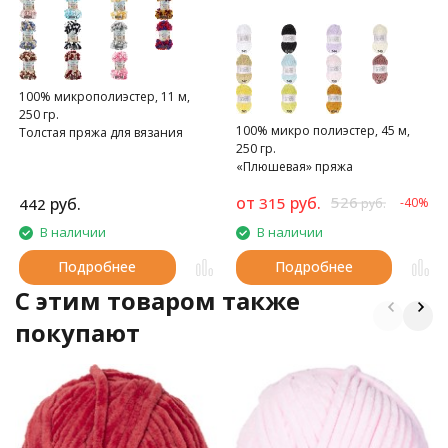
100% микрополиэстер, 11 м,
250 гр.
100% микро полиэстер, 45 м,
Толстая пряжа для вязания
250 гр.
руками с разноцветными
«Плюшевая» пряжа
петлями. Высота петли 4см.
от
руб.
526
руб.
315
442
-40%
руб.
В наличии
В наличии
Подробнее
Подробнее
C этим товаром также
покупают