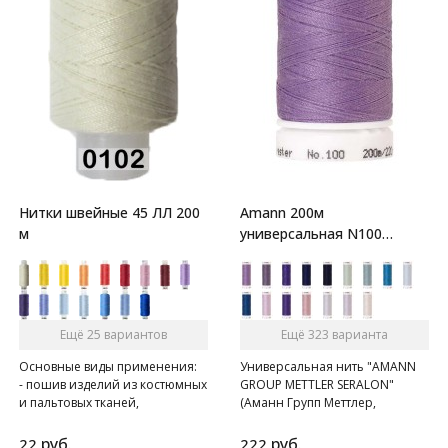
Нитки швейные 45 ЛЛ 200
Amann 200м
м
универсальная N100
Mettler Seralon
Ещё 25 вариантов
Ещё 323 варианта
Основные виды применения:
Универсальная нить "AMANN
- пошив изделий из костюмных
GROUP METTLER SERALON"
и пальтовых тканей,
(Аманн Групп Меттлер,
спецодежды
Сералон), N 100, катушка 200 м,
- при швейно-клеевом
350 цветов.
руб.
руб.
22
222