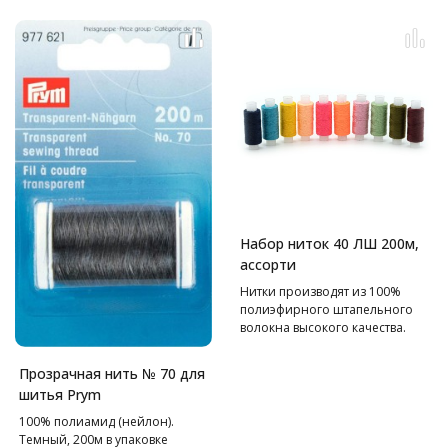
Набор ниток 40 ЛШ 200м,
ассорти
Нитки производят из 100%
полиэфирного штапельного
волокна высокого качества.
Нить устойчива к разрывам,
другим нагрузкам, сохраняет
Прозрачная нить № 70 для
свойства после влажной
шитья Prym
тепловой обработки.
100% полиамид (нейлон).
Темный, 200м в упаковке