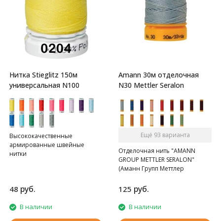
Нитка Stieglitz 150м
Amann 30м отделочная
универсальная N100
N30 Mettler Seralon
Ещё 93 варианта
Высококачественные
армированные швейные
Отделочная нить "AMANN
нитки
GROUP METTLER SERALON"
(Аманн Групп Меттлер
Сералон), N 30 , катушка 30 м,
120 цветов.
руб.
руб.
48
125
В наличии
В наличии