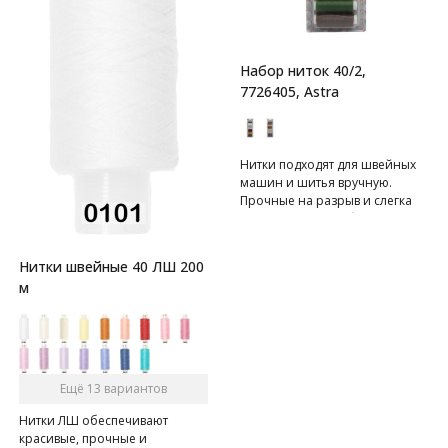
Набор ниток 40/2,
7726405, Astra
Нитки подходят для швейных
машин и шитья вручную.
Прочные на разрыв и слегка
эластичные, что обеспечивает
высокое качество шва и
долговечность ваших
Нитки швейные 40 ЛШ 200
любимых вещей. Нитки
м
равномерные по толщине, что
позволит шву ложиться ровно.
Имеют хорошую стойкость
окраски. Используйте этот
набор для ремонта
текстильных изделий,
Ещё 13 вариантов
пришивания пуговиц, шитья
одежды из различных тканей.
Нитки ЛШ обеспечивают
красивые, прочные и