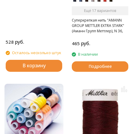
Ещё 17 вариантов
Суперкрепкая нить "AMANN
GROUP METTLER EXTRA STARK"
(Аманн Групп Меттлер), N 36,
катушка 125 м, 30 цвета.
руб.
528
руб.
465
Осталось несколько штук
В наличии
В корзину
Подробнее