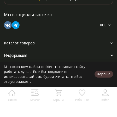
Мы в социальных сетях:
RUB
Каталог товаров
Информация
Мы сохраняем файлы cookie: это помогает сайту
Прочее
работать лучше. Если Вы продолжите
Хорошо
использовать сайт, мы будем считать, что Вас
это устраивает.
Политика персональных данных
Карта сайта
Разработано в
bodysite.ru
Главная
Каталог
Корзина
Избранное
Войти