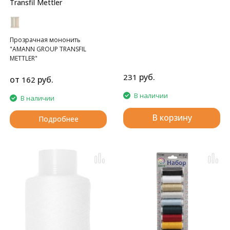
Transfil Mettler
Прозрачная мононить
"AMANN GROUP TRANSFIL
METTLER"
руб.
231
от
руб.
162
В наличии
В наличии
В корзину
Подробнее