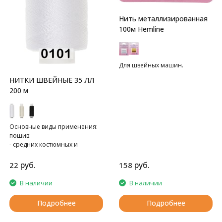
Нить металлизированная
100м Hemline
Для швейных машин.
НИТКИ ШВЕЙНЫЕ 35 ЛЛ
200 м
Основные виды применения:
пошив:
- средних костюмных и
пальтовых тканей,
- спецодежды
руб.
руб.
22
158
- трикотажа
В наличии
В наличии
Подробнее
Подробнее