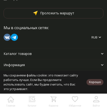
Проложить маршрут
Мы в социальных сетях:
RUB
Каталог товаров
Информация
Мы сохраняем файлы cookie: это помогает сайту
Прочее
работать лучше. Если Вы продолжите
Хорошо
использовать сайт, мы будем считать, что Вас
это устраивает.
Политика персональных данных
Карта сайта
Разработано в
bodysite.ru
Главная
Каталог
Корзина
Избранное
Войти