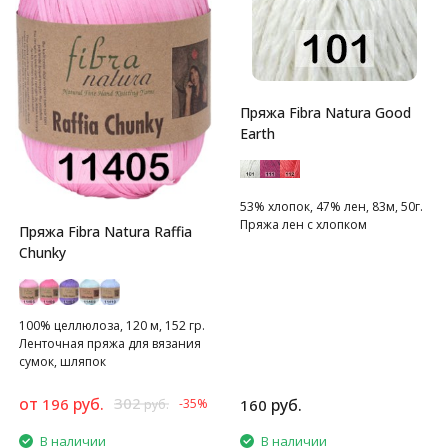
Пряжа Fibra Natura Good
Earth
53% хлопок, 47% лен, 83м, 50г.
Пряжа лен с хлопком
Пряжа Fibra Natura Raffia
Chunky
100% целлюлоза, 120 м, 152 гр.
Ленточная пряжа для вязания
сумок, шляпок
от
руб.
302
196
руб.
-35%
160
руб.
В наличии
В наличии