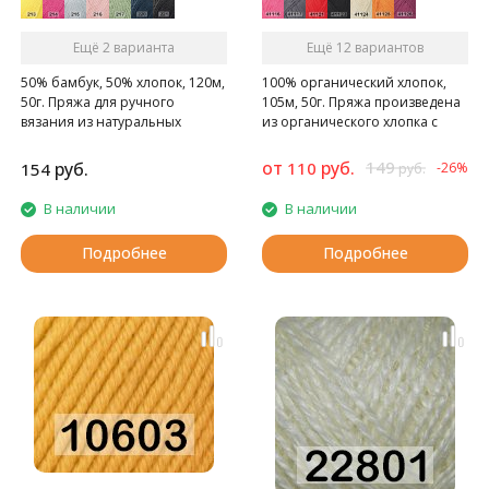
Ещё 2 варианта
Ещё 12 вариантов
50% бамбук, 50% хлопок, 120м,
100% органический хлопок,
50г. Пряжа для ручного
105м, 50г. Пряжа произведена
вязания из натуральных
из органического хлопка с
волокон
использованием экологичных
красителей
от
руб.
149
руб.
110
154
-26%
руб.
В наличии
В наличии
Подробнее
Подробнее