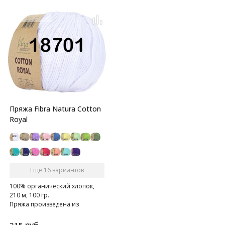
Пряжа Fibra Natura Cotton
Royal
Ещё 16 вариантов
100% органический хлопок,
210 м, 100 гр.
Пряжа произведена из
качественного и очень
мягкого хлопка.