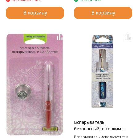
В корзину
В корзину
Вспарыватель
безопасный, с тонким
лезвием
Вспарыватель используется в