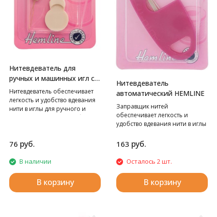
Нитевдеватель для
ручных и машинных игл с
Нитевдеватель
пластиковой ручкой
Нитевдеватель обеспечивает
автоматический HEMLINE
HEMLINE
легкость и удобство вдевания
Заправщик нитей
нити в иглы для ручного и
обеспечивает легкость и
машинного шитья. Удобно
удобство вдевания нити в иглы
держать в руке, благодаря
для ручного шитья. Игла легко
пластиковой ручке.
заправляется из дозатора.
руб.
руб.
76
163
Удобное хранение игл в
контейне для быстрого
В наличии
Осталось 2 шт.
ремонта. Включает в себя 5 игл
с золотым ушком.
В корзину
В корзину