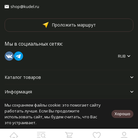
shop@kudel.ru
Проложить маршрут
Мы в социальных сетях:
RUB
Каталог товаров
Информация
Мы сохраняем файлы cookie: это помогает сайту
Прочее
работать лучше. Если Вы продолжите
Хорошо
использовать сайт, мы будем считать, что Вас
это устраивает.
Политика персональных данных
Карта сайта
Разработано в
bodysite.ru