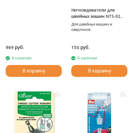
Нитковдеватели для
швейных машин NTS-02
GAMMA
Для швейных машин и
оверлоков
руб.
руб.
969
150
В наличии
В наличии
В корзину
В корзину