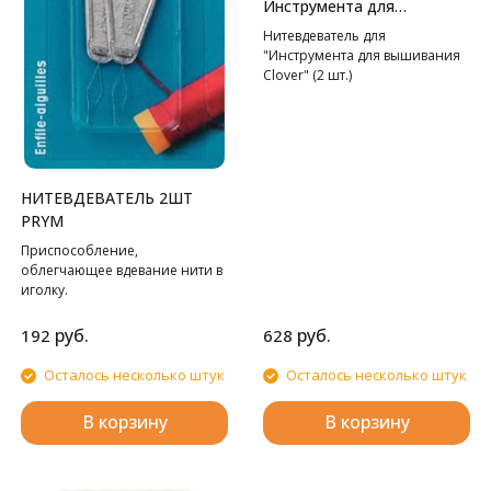
Инструмента для
вышивания Clover
Нитевдеватель для
"Инструмента для вышивания
Clover" (2 шт.)
НИТЕВДЕВАТЕЛЬ 2ШТ
PRYM
Приспособление,
облегчающее вдевание нити в
иголку.
руб.
руб.
192
628
Осталось несколько штук
Осталось несколько штук
В корзину
В корзину