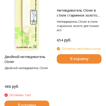
Нитевдеватель Clover в
стиле старинное золото
для тонких игл
Нитевдеватель Clover в стиле
старинное золото для тонких
игл
руб.
654
Осталось несколько штук
Двойной нитевдеватель
В корзину
Clover
Двойной нитевдеватель Clover
руб.
488
Осталась 1 шт.
В корзину