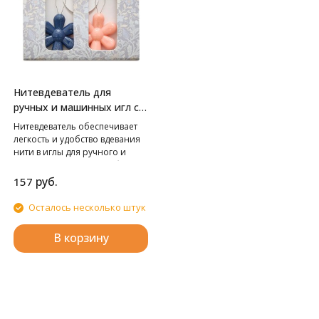
Нитевдеватель для
ручных и машинных игл с
пластиковой ручкой
Нитевдеватель обеспечивает
легкость и удобство вдевания
нити в иглы для ручного и
машинного шитья. Удобно
держать в руке, благодаря
руб.
157
пластиковой ручке. Цвет:
синий/розовый. Инструкция:
Осталось несколько штук
Вставьте металлическую петлю
нитковдевателя в ушко иглы.
В корзину
Пропустите нитку через петлю.
Аккуратно протяните
металлическую петлю вместе с
ниткой назад через ушко иглы.