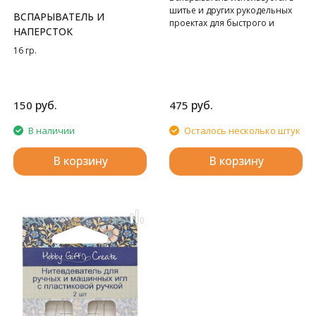
шитье и других рукодельных
ВСПАРЫВАТЕЛЬ И
проектах для быстрого и
НАПЕРСТОК
аккуратного распарывания
швов и петлей для пуговиц.
16 гр.
Вспарыватель имеет
эргономичную нескользящую
мягкую ручку и
высококачественное острое
руб.
руб.
150
475
лезвие с безопасным шариком
на конце и прозрачным
В наличии
Осталось несколько штук
колпачком.
В корзину
В корзину