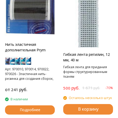
Нить эластичная
дополнительная Prym
Гибкая лента регилин, 12
мм, 40 м
Гибкая лента для придания
Арт. 970010, 970014, 970022,
формы структурированным
970026 - Эластичная нить-
тканям
резинка для создания сборок,
20 метров. Оплетенная
руб.
1 671
500
-70%
высокоэластичная нить для
руб.
от
руб.
241
образования сборок или
стабилизации. Для машинной
Осталось несколько штук
В наличии
стёжки намотайте нить на
шпульку. Материал: 50%
В корзину
Подробнее
полиамид, 50% эластан.
977770 - Эластичная нитка