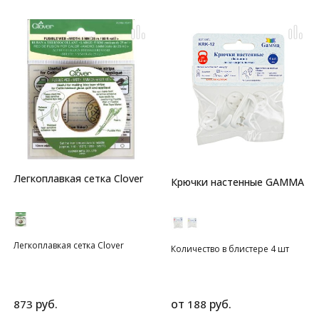
резинка для вязания, 200
метров, цвет - прозрачная.
Эластичная нить (резинка) для
вязания, в упаковке 1 катушка
(200м). Материал: 100%
эластан. Вспомогательная
невидимая нить
предотвращает растягивание в
области воротников и манжет.
Легкоплавкая сетка Clover
Крючки настенные GAMMA
Легкоплавкая сетка Clover
Количество в блистере 4 шт
руб.
от
руб.
873
188