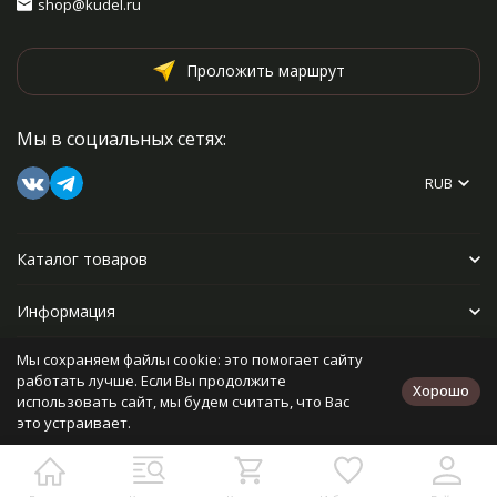
shop@kudel.ru
Проложить маршрут
Мы в социальных сетях:
RUB
Каталог товаров
Информация
Мы сохраняем файлы cookie: это помогает сайту
Прочее
работать лучше. Если Вы продолжите
Хорошо
использовать сайт, мы будем считать, что Вас
это устраивает.
Политика персональных данных
Карта сайта
Разработано в
bodysite.ru