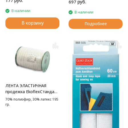
руб.
177
руб.
697
В наличии
В наличии
В корзину
Подробнее
ЛЕНТА ЭЛАСТИЧНАЯ
продежка EkoflexСтандарт
GAMMA
70% полиэфир, 30% латекс 195
гр.