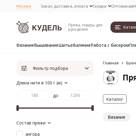
Москва
Заказ, доставка, оплата
Скидки
Оптовикам
Н
Пряжа, товары для
Катал
рукоделия
Вязание
Вышивание
Шитье
Валяние
Работа с бисером
Пл
Главная
Бре
Фильтр подбора
Пря
Длина нити в 100 г (м)
до
Каталог
Вязание
Состав пряжи
ангора