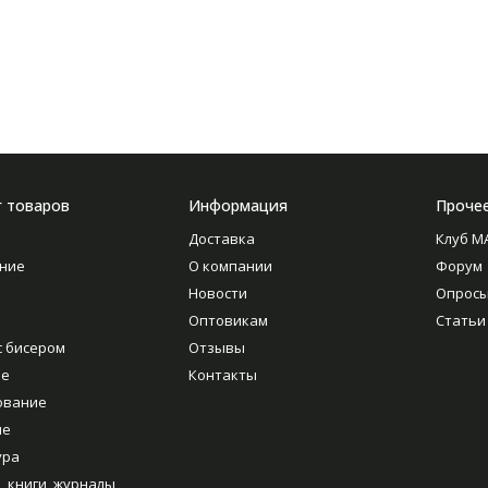
г товаров
Информация
Проче
Доставка
Клуб M
ние
О компании
Форум
Новости
Опрос
Оптовикам
Статьи
с бисером
Отзывы
ие
Контакты
ование
ие
ура
, книги, журналы,