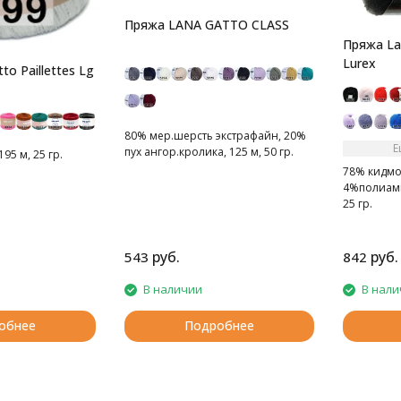
Пряжа LANA GATTO CLASS
Пряжа Lan
Lurex
o Paillettes Lg
80% мер.шерсть экстрафайн, 20%
Е
пух ангор.кролика, 125 м, 50 гр.
95 м, 25 гр.
78% кидмо
4%полиами
25 гр.
Тонкая, мя
руб.
руб.
543
842
В наличии
В нали
обнее
Подробнее