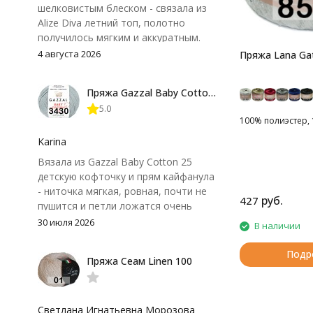
шелковистым блеском - связала из
Alize Diva летний топ, полотно
получилось мягким и аккуратным.
Петли хорошо видны, вяжется
4 августа 2026
Пряжа Lana Gatt
довольно быстро, после стирки
форма не поплыла. Единственный
Пряжа Gazzal Baby Cotton 25
нюанс - пряжа немного скользит и
5.0
иногда расслаивается, пришлось
100% полиэстер, 1
привыкнуть к ней и подобрать
крючок поудобнее.
Karina
Вязала из Gazzal Baby Cotton 25
детскую кофточку и прям кайфанула
- ниточка мягкая, ровная, почти не
руб.
427
пушится и петли ложатся очень
аккуратно. После стирки полотно
30 июля 2026
В наличии
осталось приятным и форму не
потеряло, цвет тоже не стал
Подр
Пряжа Сеам Linen 100
тусклее. Единственный нюанс -
моточки маленькие, расход лучше
посчитать заранее, а то мне одного
чуть-чуть не хватило))
Светлана Игнатьевна Морозова