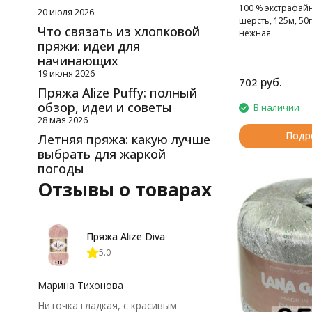
100 % экстрафай
20 июля 2026
шерсть, 125м, 50г
Что связать из хлопковой
нежная.
пряжи: идеи для
начинающих
19 июня 2026
руб.
702
Пряжа Alize Puffy: полный
обзор, идеи и советы
В наличии
28 мая 2026
Подр
Летняя пряжа: какую лучше
выбрать для жаркой
погоды
Отзывы о товарах
Пряжа Alize Diva
5.0
Марина Тихонова
Ниточка гладкая, с красивым