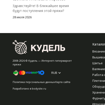
Здравствуйте! В ближайшее время
будут поступления этой пряжи?
28 июля 2026
Катало
Вязание
Вышива
2008-2026 © Кудель — Интернет-гипермаркет
Шитье
пряжи
Валяние
RUB
Работа 
Плетен
Политика персональных данных
Карта сайта
Оборуд
Разработано в
bodysite.ru
Хранен
Фурнит
Игрушки