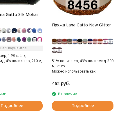
a Gatto Silk Mohair
Пряжа Lana Gatto New Glitter
щё 5 вариантов
хер, 14% шёлк,
д, 4% полиэстер, 210 м,
51% полиэстер, 49% полиамид, 300
м, 25 гр.
гкая и пушистая.
Можно использовать как
самостоятельно, так и в виде
добавки к любой другой пряже.
руб.
462
чии
В наличии
Подробнее
Подробнее