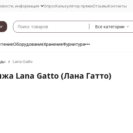
овости, информация
Опрос
Калькулятор пряжи
Отзывы
Контакты
Все категории
ог
етение
Оборудование
Хранение
Фурнитура
нды
Lana Gatto
жа Lana Gatto (Лана Гатто)