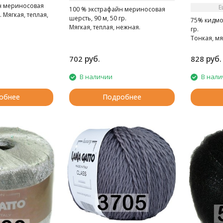
н мериносовая
Е
100 % экстрафайн мериносовая
. Мягкая, теплая,
шерсть, 90 м, 50 гр.
75% кидмох
Мягкая, теплая, нежная.
гр.
Тонкая, мя
руб.
руб.
702
828
В наличии
В нали
обнее
Подробнее