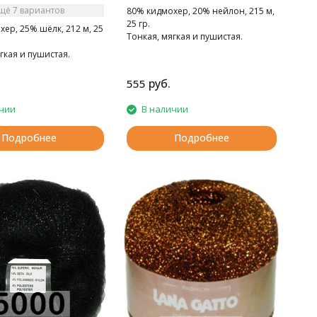
щё 7 вариантов
80% кидмохер, 20% нейлон, 215 м,
25 гр.
ер, 25% шёлк, 212 м, 25
Тонкая, мягкая и пушистая.
гкая и пушистая.
руб.
555
чии
В наличии
Подробнее
Подробнее