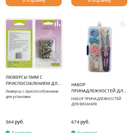
В корзину
В корзину
ЛЮВЕРСЫ 5ММ С
ПРИСПОСОБЛЕНИЕМ ДЛЯ
НАБОР
УСТАНОВКИ
ПРИНАДЛЕЖНОСТЕЙ ДЛЯ
Люверсы с приспособлением
для установки
ВЯЗАНИЯ
НАБОР ПРИНАДЛЕЖНОСТЕЙ
ДЛЯ ВЯЗАНИЯ
руб.
руб.
364
674
В наличии
В наличии