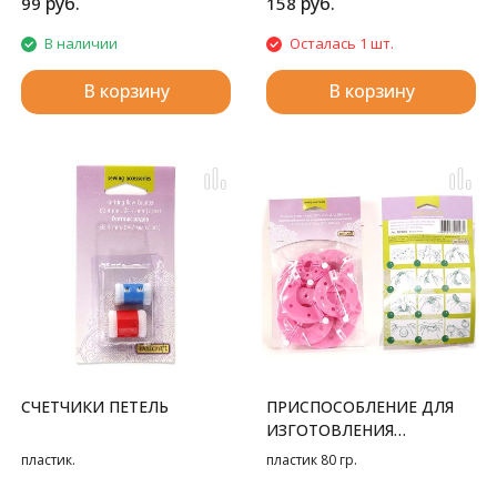
руб.
руб.
99
158
В наличии
Осталась 1 шт.
В корзину
В корзину
СЧЕТЧИКИ ПЕТЕЛЬ
ПРИСПОСОБЛЕНИЕ ДЛЯ
ИЗГОТОВЛЕНИЯ
ПОМПОНОВ 4 РАЗМЕРА
пластик.
пластик 80 гр.