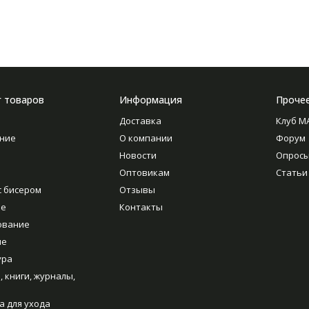
г товаров
Информация
Проче
Доставка
Клуб M
ние
О компании
Форум
Новости
Опрос
Оптовикам
Статьи
с бисером
Отзывы
ие
Контакты
ование
ие
ура
, книги, журналы,
а для ухода