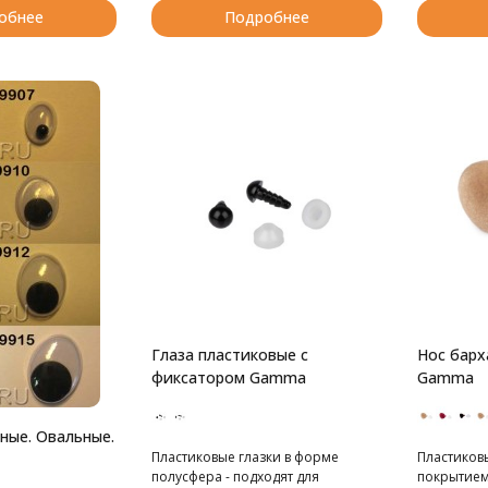
стороны ткани. В комплекте
обнее
Подробнее
пластиковые фиксаторы для
безопасного крепления.
Рекомендуем для облегчения
сборки либо нагреть фиксатор в
горячей воде, либо немного
увеличить внутреннее отверстие
фиксатора ножницами.
Глаза пластиковые с
Нос барх
фиксатором Gamma
Gamma
ные. Овальные.
Пластиковые глазки в форме
Пластиков
полусфера - подходят для
покрытием