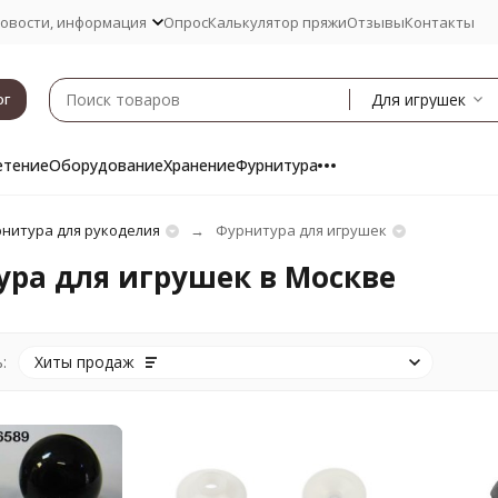
овости, информация
Опрос
Калькулятор пряжи
Отзывы
Контакты
Для игрушек
ог
етение
Оборудование
Хранение
Фурнитура
нитура для рукоделия
Фурнитура для игрушек
ра для игрушек в Москве
:
Хиты продаж