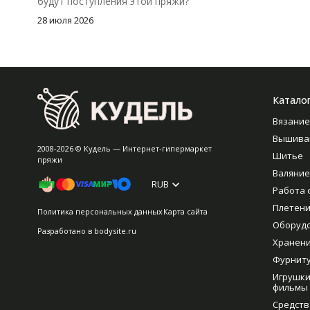
будут поступления этой пряжи?
28 июля 2026
Катало
Вязание
Вышива
2008-2026 © Кудель — Интернет-гипермаркет
Шитье
пряжи
Валяние
RUB
Работа 
Плетен
Политика персональных данных
Карта сайта
Оборуд
Разработано в
bodysite.ru
Хранен
Фурнит
Игрушки
фильмы
Средств