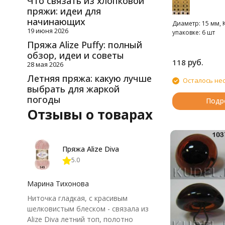
Что связать из хлопковой
пряжи: идеи для
начинающих
Диаметр: 15 мм, 
19 июня 2026
упаковке: 6 шт
Пряжа Alize Puffy: полный
обзор, идеи и советы
руб.
118
28 мая 2026
Летняя пряжа: какую лучше
Осталось не
выбрать для жаркой
погоды
Подр
Отзывы о товарах
Пряжа Alize Diva
5.0
Марина Тихонова
Ниточка гладкая, с красивым
шелковистым блеском - связала из
Alize Diva летний топ, полотно