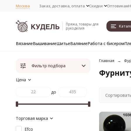
Москва
Заказ, доставка, оплата
Скидки
Оптовикам
Н
Пряжа, товары для
Катал
рукоделия
Вязание
Вышивание
Шитье
Валяние
Работа с бисером
Пл
Главная
Фур
Фильтр подбора
Фурниту
Цена
до
Сортировать
Торговая марка
Efco