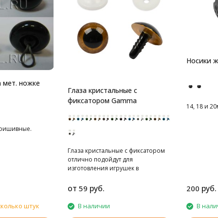
Носики ж
 мет. ножке
Глаза кристальные с
фиксатором Gamma
14, 18 и 20
Пришивные.
Глаза кристальные с фиксатором
отлично подойдут для
изготовления игрушек в
различных техниках. Крепление
глазок на материал
от
руб.
руб.
59
200
обеспечивается фиксатором,
который с натягом надевается на
сколько штук
В наличии
В нали
ребристую ножку/винт с обратной