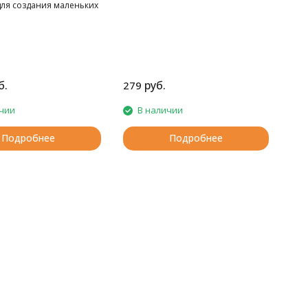
для создания маленьких
 размеров игрушек в
техниках. В комплекте
ые шайбы для
го крепления.
 мм x 11 мм, 16 мм x 13
x 14 мм
б.
руб.
279
чии
В наличии
Подробнее
Подробнее