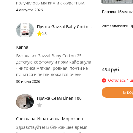
получилось мягким и аккуратным.
Петли хорошо видны, вяжется
4 августа 2026
Глазки 16мм на
довольно быстро, после стирки
форма не поплыла. Единственный
2шт в упаковке. 
Пряжа Gazzal Baby Cotton 25
нюанс - пряжа немного скользит и
5.0
иногда расслаивается, пришлось
привыкнуть к ней и подобрать
крючок поудобнее.
Karina
Вязала из Gazzal Baby Cotton 25
детскую кофточку и прям кайфанула
- ниточка мягкая, ровная, почти не
руб.
434
пушится и петли ложатся очень
Осталась 1 ш
аккуратно. После стирки полотно
30 июля 2026
осталось приятным и форму не
В ко
потеряло, цвет тоже не стал
Пряжа Сеам Linen 100
тусклее. Единственный нюанс -
моточки маленькие, расход лучше
посчитать заранее, а то мне одного
чуть-чуть не хватило))
Светлана Игнатьевна Морозова
Здравствуйте! В ближайшее время