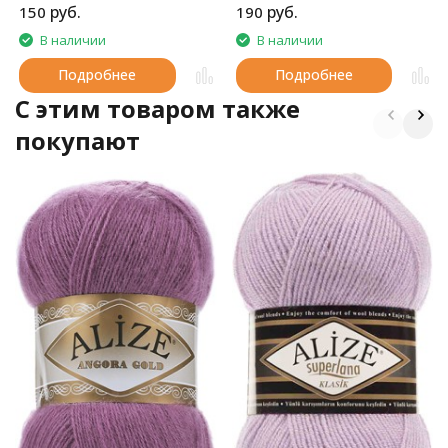
руб.
руб.
150
190
подходят для вечернего
выхода.
В наличии
В наличии
Подробнее
Подробнее
C этим товаром также
покупают