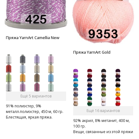
Пряжа YarnArt Camellia New
Пряжа YarnArt Gold
Ещё 5 вариантов
91% полиэстер, 9%
Ещё 16 вариантов
металл.полиэстер, 450 м, 60 гр.
Блестящая, яркая пряжа.
92% акрил, 8% метанит, 400 м,
Великолепно подойдет для
100 гр.
отделки вечерних нарядов.
Вещи, связанные из этой пряжи
темных оттенков, прекрасно