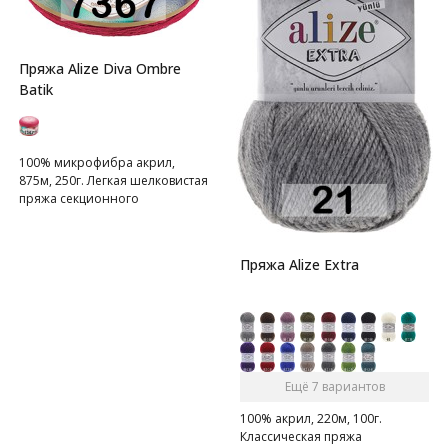
Пряжа Alize Diva Ombre
Batik
100% микрофибра акрил,
875м, 250г. Легкая шелковистая
пряжа секционного
окрашивания для весенних
или летних вещей.
Пряжа Alize Extra
Ещё 7 вариантов
100% акрил, 220м, 100г.
Классическая пряжа