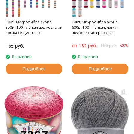
100% микрофибра акрил,
100% микрофибра акрил,
350м, 100г. Легкая шелковистая
600м, 100г. Тонкая, легкая
пряжа секционного
шелковистая пряжа для
окрашивания для весенних
весенних или летних вещей.
или летних вещей.
от
руб.
165
руб.
132
185
-20%
руб.
В наличии
В наличии
Подробнее
Подробнее