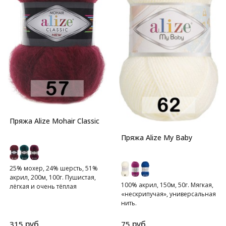
Пряжа Alize Mohair Classic
Пряжа Alize My Baby
25% мохер, 24% шерсть, 51%
акрил, 200м, 100г. Пушистая,
100% акрил, 150м, 50г. Мягкая,
лёгкая и очень тёплая
«нескрипучая», универсальная
мохеровая пряжа.
нить.
руб.
руб.
315
75