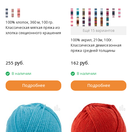
100% хлопок, 360 м, 100 гр.
Классическая мягкая пряжа из
Ещё 15 вариантов
хлопка секционного крашения
с длинными переходами
100% акрил, 210м, 100г.
цветов.
Классическая демисезонная
пряжа средней толщины
длинно-секционного
крашения.
руб.
руб.
255
162
В наличии
В наличии
Подробнее
Подробнее