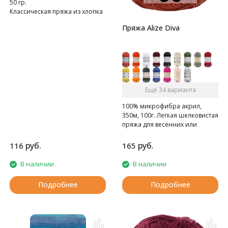
50 гр.
Классическая пряжа из хлопка
с акрилом
Пряжа Alize Diva
Ещё 34 варианта
100% микрофибра акрил,
350м, 100г. Легкая шелковистая
пряжа для весенних или
летних вещей.
руб.
руб.
116
165
В наличии
В наличии
Подробнее
Подробнее