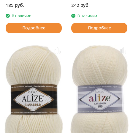
создания детской одежды.
руб.
руб.
185
242
В наличии
В наличии
Подробнее
Подробнее