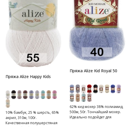
Пряжа Alize Kid Royal 50
Пряжа Alize Happy Kids
62% кид мохер 38% полиамид,
500м, 50г. Тончайший мохер.
10% бамбук, 25 % шерсть, 65%
Идеально подойдет для
акрил, 310м, 100г.
шалей, воздушных накидок.
Качественная полушерстяная
пряжа с бамбуком для