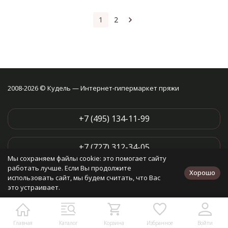
1
2
2008-2026 © Кудель — Интернет-гипермаркет пряжи
+7 (495) 134-11-99
+7 (727) 312-34-05
Мы сохраняем файлы cookie: это помогает сайту
Для звонков из Казахстана
работать лучше. Если Вы продолжите
Хорошо
использовать сайт, мы будем считать, что Вас
это устраивает.
Написать в мессенджеры:
Написать в Telegram
Главная
Каталог
Корзина
Избранное
Войти