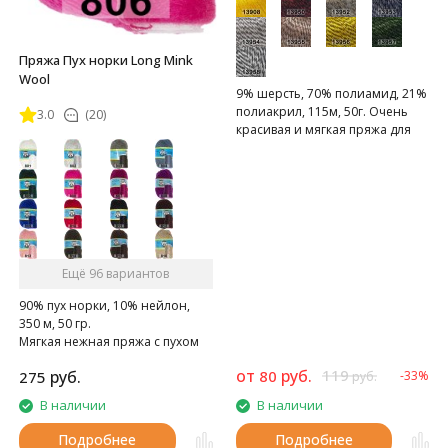
Пряжа Пух норки Long Mink
Wool
9% шерсть, 70% полиамид, 21%
полиакрил, 115м, 50г. Очень
3.0
(20)
красивая и мягкая пряжа для
создания праздничных вещей,
представляет собой
полиамидный шнурочек с
ворсом - шерстью мериноса и
акрилом.
Ещё 96 вариантов
90% пух норки, 10% нейлон,
350 м, 50 гр.
Мягкая нежная пряжа с пухом
норки.
от
руб.
119
руб.
80
275
-33%
руб.
В наличии
В наличии
Подробнее
Подробнее