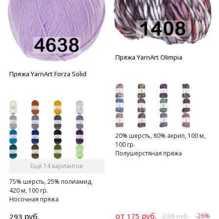
Пряжа YarnArt Olimpia
Пряжа YarnArt Forza Solid
20% шерсть, 80% акрил, 100 м,
100 гр.
Полушерстяная пряжа
Ещё 14 вариантов
75% шерсть, 25% полиамид,
420 м, 100 гр.
Носочная пряжа
от
руб.
236
руб.
175
293
-26%
руб.