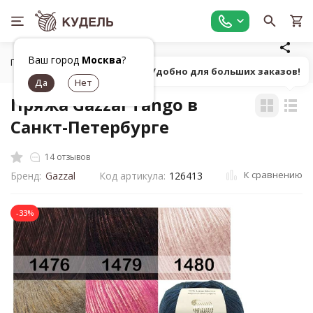
Ваш город
Москва
?
Главная
Все для вязания
Пряжа
Фасонная однотонна
Попробуй! Удобно для больших заказов!
Пряжа Gazzal Tango в
Санкт-Петербурге
14 отзывов
К сравнению
Бренд:
Gazzal
Код артикула:
126413
-33%