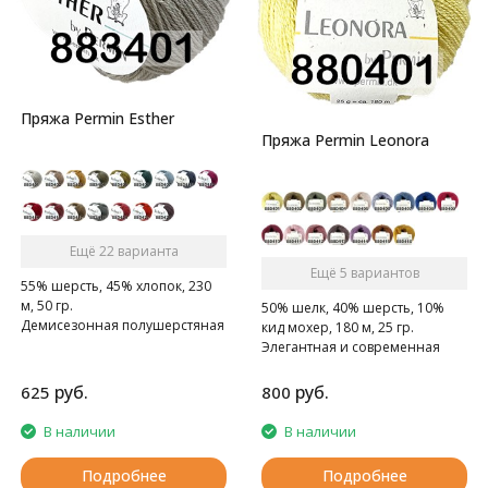
Пряжа Permin Esther
Пряжа Permin Leonora
Ещё 22 варианта
Ещё 5 вариантов
55% шерсть, 45% хлопок, 230
м, 50 гр.
50% шелк, 40% шерсть, 10%
Демисезонная полушерстяная
кид мохер, 180 м, 25 гр.
пряжа
Элегантная и современная
пряжа, слегка пушистая
руб.
руб.
625
800
В наличии
В наличии
Подробнее
Подробнее