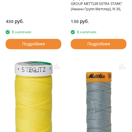
GROUP METTLER EXTRA STARK"
(Аманн Групп Меттлер), N 36,
катушка 30 м, 52 цвета.
руб.
руб.
430
130
В наличии
В наличии
Подробнее
Подробнее