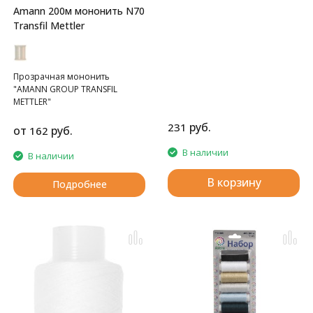
Amann 200м мононить N70
Transfil Mettler
Прозрачная мононить
"AMANN GROUP TRANSFIL
METTLER"
руб.
231
от
руб.
162
В наличии
В наличии
В корзину
Подробнее