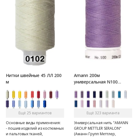
Нитки швейные 45 ЛЛ 200
Amann 200м
м
универсальная N100
Mettler Seralon
Ещё 25 вариантов
Ещё 323 варианта
Основные виды применения:
Универсальная нить "AMANN
- пошив изделий из костюмных
GROUP METTLER SERALON"
и пальтовых тканей,
(Аманн Групп Меттлер,