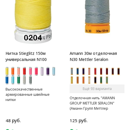
Нитка Stieglitz 150м
Amann 30м отделочная
универсальная N100
N30 Mettler Seralon
Ещё 93 варианта
Высококачественные
армированные швейные
Отделочная нить "AMANN
нитки
GROUP METTLER SERALON"
(Аманн Групп Меттлер
Сералон), N 30 , катушка 30 м,
120 цветов.
руб.
руб.
48
125