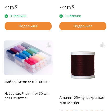
спецодежды
Сералон), N 100, катушка 200 м,
- при швейно-клеевом
350 цветов.
руб.
руб.
22
222
скреплении книг в типографии
В наличии
В наличии
Подробнее
Подробнее
Набор ниток 45ЛЛ-30 шт.
Набор швейных ниток 30 шт.
Amann 125м суперкрепкая
разных цветов.
N36 Mettler