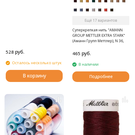
Ещё 17 вариантов
Суперкрепкая нить "AMANN
GROUP METTLER EXTRA STARK"
(Аманн Групп Меттлер), N 36,
катушка 125 м, 30 цвета.
руб.
528
руб.
465
Осталось несколько штук
В наличии
В корзину
Подробнее