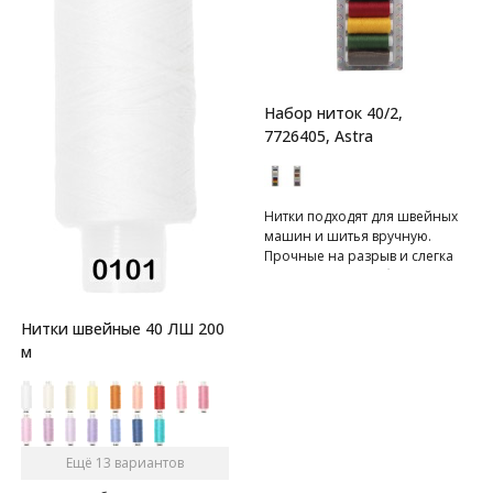
Набор ниток 40/2,
7726405, Astra
Нитки подходят для швейных
машин и шитья вручную.
Прочные на разрыв и слегка
эластичные, что обеспечивает
высокое качество шва и
долговечность ваших
Нитки швейные 40 ЛШ 200
любимых вещей. Нитки
м
равномерные по толщине, что
позволит шву ложиться ровно.
Имеют хорошую стойкость
окраски. Используйте этот
набор для ремонта
текстильных изделий,
Ещё 13 вариантов
пришивания пуговиц, шитья