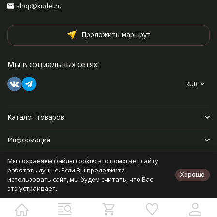
shop@kudel.ru
Проложить маршрут
Мы в социальных сетях:
RUB
Каталог товаров
Информация
Мы сохраняем файлы cookie: это помогает сайту
Прочее
работать лучше. Если Вы продолжите
Хорошо
использовать сайт, мы будем считать, что Вас
это устраивает.
Политика персональных данных
Карта сайта
Разработано в
bodysite.ru