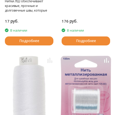
одежды из различных тканей.
Нитки ЛШ обеспечивают
красивые, прочные и
долговечные швы, которые
надежно служат на
протяжении всего срока
руб.
руб.
17
176
эксплуатации изделия.
- Рекомендуемый номер игл
В наличии
В наличии
90-100
Подробнее
Подробнее