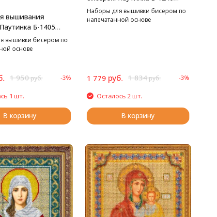
Пушистые хризантемы, 38*35
Наборы для вышивки бисером по
ля вышивания
см
напечатанной основе
Паутинка Б-1405
зеро, 27*38 см
я вышивки бисером по
ной основе
б.
1 950
руб.
1 834
1 779
-3%
-3%
руб.
руб.
сь 1 шт.
Осталось 2 шт.
В корзину
В корзину