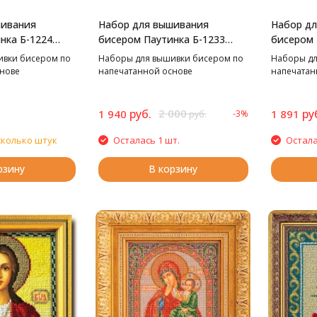
шивания
Набор для вышивания
Набор д
нка Б-1224
бисером Паутинка Б-1233
бисером 
повником,
Пионы, 37,5*28 см
Лесное о
ивки бисером по
Наборы для вышивки бисером по
Наборы дл
нове
напечатанной основе
напечатан
руб.
2 000
ру
1 940
1 891
-3%
руб.
сколько штук
Осталась 1 шт.
Остала
рзину
В корзину