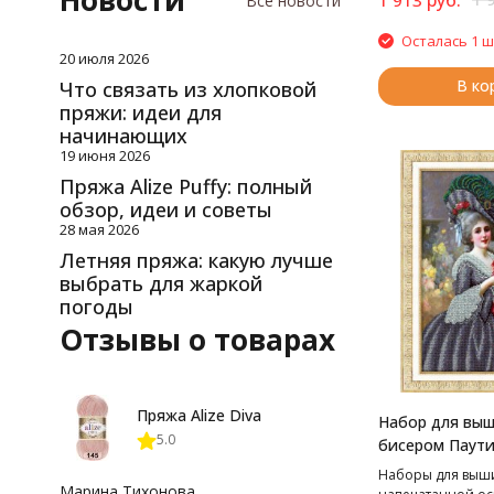
Новости
Все новости
Осталась 1 ш
20 июля 2026
В ко
Что связать из хлопковой
пряжи: идеи для
начинающих
19 июня 2026
Пряжа Alize Puffy: полный
обзор, идеи и советы
28 мая 2026
Летняя пряжа: какую лучше
выбрать для жаркой
погоды
Отзывы о товарах
Пряжа Alize Diva
Набор для вы
5.0
бисером Паути
Барышни на пр
Наборы для выш
см
Марина Тихонова