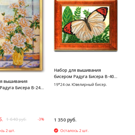
Набор для вышивания
бисером Радуга Бисера В-408
ля вышивания
Летящий шифон, 19*24 см
19*24 см. Ювелирный бисер.
Радуга Бисера В-249
елые подобны
 27*38 см
б.
1 640
руб.
-3%
1 350
руб.
сь 2 шт.
Осталось 2 шт.