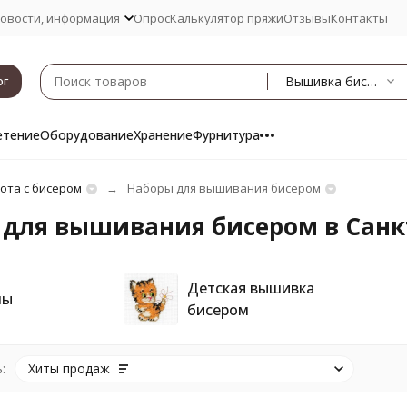
овости, информация
Опрос
Калькулятор пряжи
Отзывы
Контакты
Вышивка бисером
ог
етение
Оборудование
Хранение
Фурнитура
ота с бисером
Наборы для вышивания бисером
для вышивания бисером в Санк
Детская вышивка
ны
бисером
:
Хиты продаж