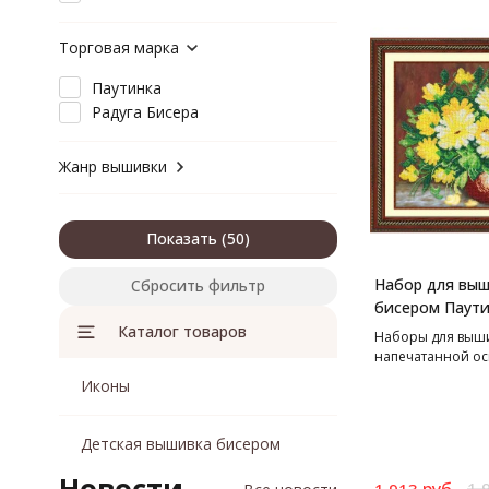
Торговая марка
Паутинка
Радуга Бисера
Жанр вышивки
Показать
Набор для вы
Сбросить фильтр
бисером Паути
Ноготки, 38*28
Каталог товаров
Наборы для выш
напечатанной ос
Иконы
Детская вышивка бисером
руб.
1 
1 913