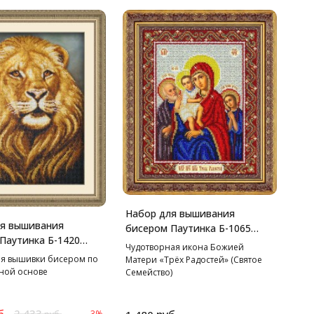
Набор для вышивания
ля вышивания
бисером Паутинка Б-1065
Паутинка Б-1420
Пр.Богородица Трех
Чудотворная икона Божией
28 см
радостей, 20*25 см
я вышивки бисером по
Матери «Трёх Радостей» (Святое
ной основе
Семейство)
б.
2 433
-3%