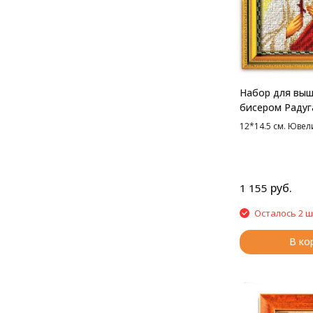
Набор для вы
бисером Радуг
Св.Вера, 12*14
12*14.5 см. Юве
руб.
1 155
Осталось 2 ш
В ко