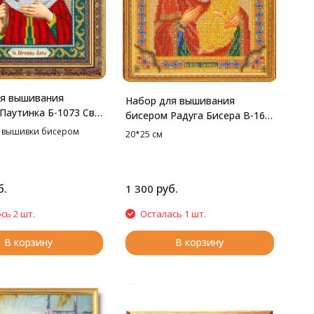
ля вышивания
Набор для вышивания
Паутинка Б-1073 Св.
бисером Радуга Бисера В-163
20*25 см
Смоленская богородица,
 вышивки бисером
20*25 см
20*25 см
б.
руб.
1 300
сь 2 шт.
Осталась 1 шт.
В корзину
В корзину