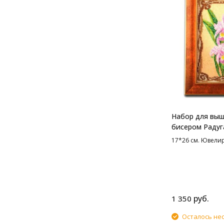
Набор для вы
бисером Радуг
Грациозные ор
17*26 см. Ювели
см
руб.
1 350
Осталось не