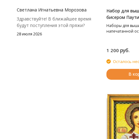
посчитать заранее, а то мне одного
чуть-чуть не хватило))
Светлана Игнатьевна Морозова
Набор для вы
бисером Паути
Здравствуйте! В ближайшее время
Корзинка с ши
будут поступления этой пряжи?
Наборы для выш
24,5*33 см
напечатанной ос
28 июля 2026
руб.
1 200
Осталось не
В ко