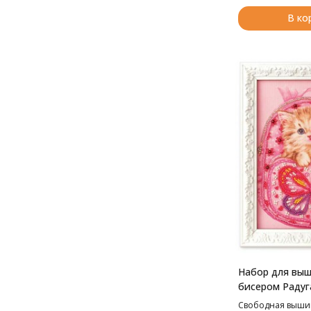
В ко
Набор для вы
бисером Радуг
Путешественни
Свободная выши