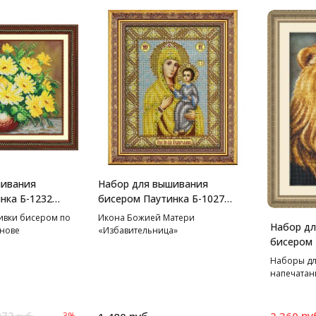
шивания
Набор для вышивания
нка Б-1232
бисером Паутинка Б-1027
,5 см
Пресвятая Богородица
ивки бисером по
Икона Божией Матери
Набор д
Избавительница, 20*25 см
нове
«Избавительница»
бисером 
Лев, 39*
Наборы дл
напечатан
972
ру
2 360
-3%