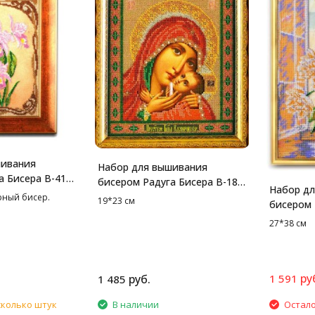
шивания
Набор для вышивания
а Бисера В-416
бисером Радуга Бисера В-183
Набор д
хидеи, 17*26
Касперовская Богородица,
рный бисер.
19*23 см
бисером 
19*23 см
Пионы б
27*38 см
облакам,
ру
руб.
1 591
1 485
сколько штук
В наличии
Остало