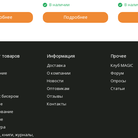
В наличии
В нали
обнее
Подробнее
г товаров
Информация
Прочее
Доставка
Клуб MAGIC
ние
О компании
Форум
Новости
Опросы
Оптовикам
Статьи
с бисером
Отзывы
ие
Контакты
ование
ие
ура
, книги, журналы,