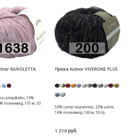
utnor NUVOLETTA
Пряжа Kutnor VIVERONE PLUS
ка суперфайн, 10%
% полиамид, 175 м, 50
50% супер кид мохер, 22% шёлк,
16% полиамид, 160 м, 50 гр.
нежная пряжа
руб.
1 210