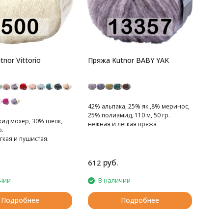
nor Vittorio
Пряжа Kutnor BABY YAK
42% альпака, 25% як ,8% меринос,
25% полиамид, 110 м, 50 гр.
кид мохер, 30% шелк,
нежная и легкая пряжа
р.
гкая и пушистая.
руб.
612
чии
В наличии
Подробнее
Подробнее