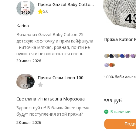
Пряжа Gazzal Baby Cotton 25
нюанс - пряжа немного скользит и
5.0
иногда расслаивается, пришлось
привыкнуть к ней и подобрать
крючок поудобнее.
Karina
Вязала из Gazzal Baby Cotton 25
Пряжа Kutnor N
детскую кофточку и прям кайфанула
- ниточка мягкая, ровная, почти не
пушится и петли ложатся очень
аккуратно. После стирки полотно
30 июля 2026
осталось приятным и форму не
потеряло, цвет тоже не стал
100% беби альпака
Пряжа Сеам Linen 100
тусклее. Единственный нюанс -
моточки маленькие, расход лучше
посчитать заранее, а то мне одного
чуть-чуть не хватило))
Светлана Игнатьевна Морозова
руб.
559
Здравствуйте! В ближайшее время
В наличии
будут поступления этой пряжи?
28 июля 2026
Подр