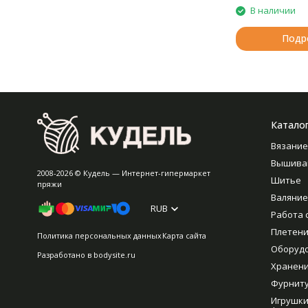
В наличии
Подр
Катало
Вязание
Вышива
2008-2026 © Кудель — Интернет-гипермаркет
Шитье
пряжи
Валяние
RUB
Работа 
Плетен
Политика персональных данных
Карта сайта
Оборуд
Разработано в
bodysite.ru
Хранен
Фурнит
Игрушки