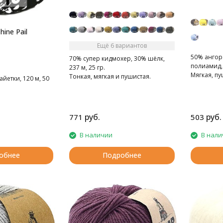
ine Pail
Ещё 6 вариантов
50% ангор
70% супер кидмохер, 30% шёлк,
полиамид, 
237 м, 25 гр.
Мягкая, пу
Тонкая, мягкая и пушистая.
йетки, 120 м, 50
руб.
руб.
771
503
В наличии
В нали
обнее
Подробнее