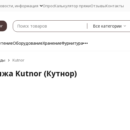
овости, информация
Опрос
Калькулятор пряжи
Отзывы
Контакты
Все категории
ог
етение
Оборудование
Хранение
Фурнитура
нды
Kutnor
жа Kutnor (Кутнор)