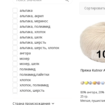
Сортировать
альпака
альпака, акрил
альпака, меринос
альпака, полиамид
альпака, хлопок
альпака, шелк
альпака, шерсть
альпака, шерсть, хлопок
ангора
мохер
мохер, шелк
полиамид
Пряжа Kutnor A
полиамид,пайетки
хлопок
хлопок, полиамид
хлопок, шерсть
80% ангора, 20% 
шерсть
25 гр.
Мягкая, пушистая
шерсть, альпака
Страна происхождения