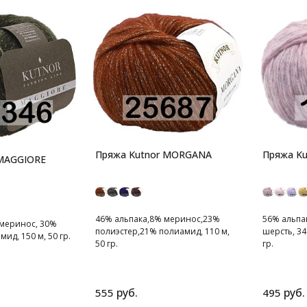
Пряжа Kutnor MORGANA
Пряжа K
 MAGGIORE
46% альпака,8% меринос,23%
56% альпа
 меринос, 30%
полиэстер,21% полиамид, 110 м,
шерсть, 34
ид, 150 м, 50 гр.
50 гр.
гр.
мягкая и нежная пряжа
мягкая и 
руб.
руб.
555
495