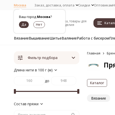
Москва
Заказ, доставка, оплата
Скидки
Оптовикам
Н
Ваш город
Москва
?
Пряжа, товары для
Катал
рукоделия
Вязание
Вышивание
Шитье
Валяние
Работа с бисером
Пл
Главная
Бре
Фильтр подбора
Пря
Длина нити в 100 г (м)
до
Каталог
Вязание
Состав пряжи