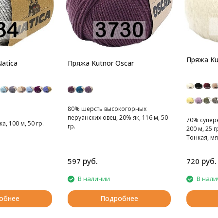
Пряжа Kut
atica
Пряжа Kutnor Oscar
80% шерсть высокогорных
перуанских овец, 20% як, 116 м, 50
70% супер
, 100 м, 50 гр.
гр.
200 м, 25 г
Тонкая, мя
руб.
руб.
597
720
В наличии
В нали
обнее
Подробнее