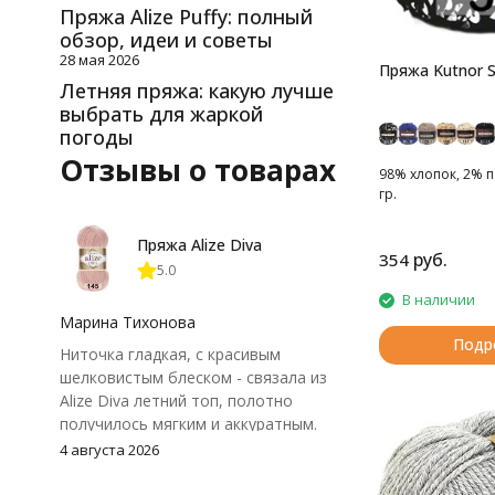
Пряжа Alize Puffy: полный
обзор, идеи и советы
28 мая 2026
Пряжа Kutnor Sh
Летняя пряжа: какую лучше
выбрать для жаркой
погоды
Отзывы о товарах
98% хлопок, 2% па
гр.
Пряжа Alize Diva
руб.
354
5.0
В наличии
Марина Тихонова
Подр
Ниточка гладкая, с красивым
шелковистым блеском - связала из
Alize Diva летний топ, полотно
получилось мягким и аккуратным.
Петли хорошо видны, вяжется
4 августа 2026
довольно быстро, после стирки
форма не поплыла. Единственный