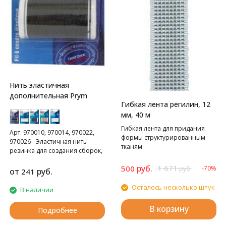
Нить эластичная
дополнительная Prym
Гибкая лента регилин, 12
мм, 40 м
Гибкая лента для придания
Арт. 970010, 970014, 970022,
формы структурированным
970026 - Эластичная нить-
тканям
резинка для создания сборок,
20 метров. Оплетенная
руб.
1 671
500
-70%
высокоэластичная нить для
руб.
от
руб.
241
образования сборок или
стабилизации. Для машинной
Осталось несколько штук
В наличии
стёжки намотайте нить на
шпульку. Материал: 50%
В корзину
Подробнее
полиамид, 50% эластан.
977770 - Эластичная нитка