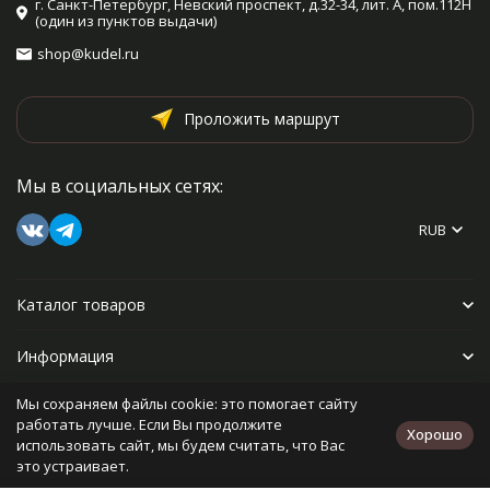
г. Санкт-Петербург, Невский проспект, д.32-34, лит. А, пом.112Н
(один из пунктов выдачи)
shop@kudel.ru
Проложить маршрут
Мы в социальных сетях:
RUB
Каталог товаров
Информация
Мы сохраняем файлы cookie: это помогает сайту
Прочее
работать лучше. Если Вы продолжите
Хорошо
использовать сайт, мы будем считать, что Вас
это устраивает.
Политика персональных данных
Карта сайта