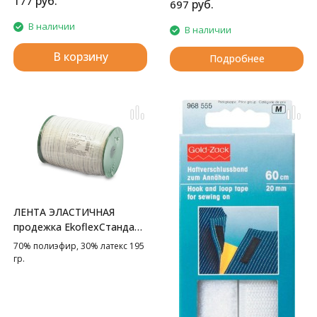
руб.
177
руб.
697
В наличии
В наличии
В корзину
Подробнее
ЛЕНТА ЭЛАСТИЧНАЯ
продежка EkoflexСтандарт
GAMMA
70% полиэфир, 30% латекс 195
гр.