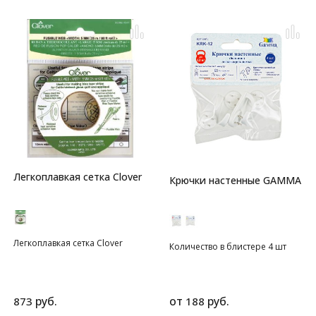
резинка для вязания, 200
метров, цвет - прозрачная.
Эластичная нить (резинка) для
вязания, в упаковке 1 катушка
(200м). Материал: 100%
эластан. Вспомогательная
невидимая нить
предотвращает растягивание в
области воротников и манжет.
Легкоплавкая сетка Clover
Крючки настенные GAMMA
Легкоплавкая сетка Clover
Количество в блистере 4 шт
руб.
от
руб.
873
188