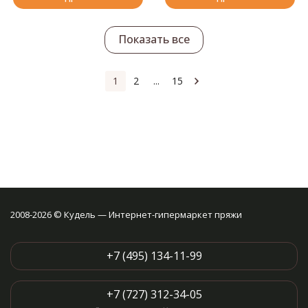
стежков без особых усилий.
Скольжение по нежному
конусу делает все стежки
Показать все
одинаковыми по размеру.
Специальная шлифовка, с
использованием
оригинальных методов Tulip
1
2
...
15
создает гладкость конусу.
2008-2026 © Кудель — Интернет-гипермаркет пряжи
+7 (495) 134-11-99
+7 (727) 312-34-05