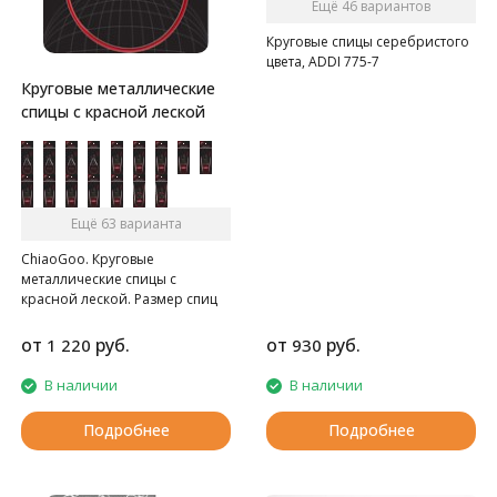
Ещё 46 вариантов
Круговые спицы серебристого
цвета, ADDI 775-7
Круговые металлические
спицы с красной леской
Ещё 63 варианта
ChiaoGoo. Круговые
металлические спицы с
красной леской. Размер спиц
нанесён лазером, удлинённые
кончики. Леска представляет
от
руб.
от
руб.
1 220
930
собой металлический трос,
обтянутый нейлоном.
В наличии
В наличии
Внимание: Длина лески
считается от кончика до
Подробнее
Подробнее
кончика спиц