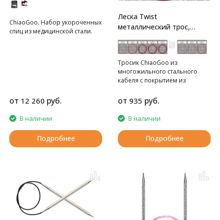
Леска Twist
ChiaoGoo. Набор укороченных
металлический трос,
спиц из медицинской стали.
обтянутый нейлоном
Тросик ChiaoGoo из
многожильного стального
кабеля с покрытием из
красного нейлона.
от
руб.
от
руб.
12 260
935
В наличии
В наличии
Подробнее
Подробнее