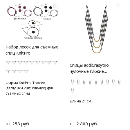
Набор лесок для съемных
спиц KnitPro
Спицы addiCrasytrio
чулочные гибкие
супергладкие
Фирма KnitPro. Тросик
(заглушки 2шт, ключик) для
съемных спиц
Длина 21 см
от
руб.
от
руб.
253
2 800