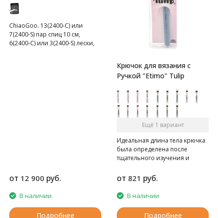
10 см
ChiaoGoo. 13(2400-C) или
7(2400-S) пар спиц 10 см,
6(2400-C) или 3(2400-S) лески,
маркеры, линейка, заглушки,
соединители, ключики. В
Крючок для вязания с
чехле.
Ручкой "Etimo" Tulip
Ещё 1 вариант
Идеальная длина тела крючка
была определена после
тщательного изучения и
рассмотрения специалистами.
Она позволяет вязать
от
руб.
от
руб.
12 900
821
красивые блоки при
филейном вязании.
В наличии
В наличии
Конусообразная часть
позволяет сохранять размер
Подробнее
Подробнее