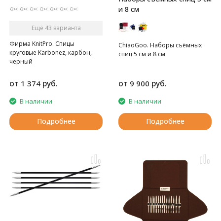
и 8 см
Ещё 43 варианта
Фирма KnitPro. Спицы
ChiaoGoo. Наборы съёмных
круговые Karbonez, карбон,
спиц 5 см и 8 см
черный
от
руб.
от
руб.
1 374
9 900
В наличии
В наличии
Подробнее
Подробнее