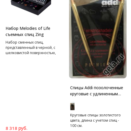
Набор Melodies of Life
съемных спиц Zing
Набор сменных спиц,
представленный в черной, с
шелковистой поверхностью,
привлекательной коробке.
Дополнительный черный
мешочек-карман на замке с
вышивкой в музыкальном
стиле.
Спицы Addi позолоченные
круговые с удлиненным
кончиком для тонкой
пряжи
Круговые спицы золотистого
цвета, длина с учетом спиц -
100 см.
руб.
8 318