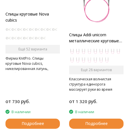
Спицы круговые Nova
cubics
Спицы Addi unicorn
металлические круговые
супергладкие
Ещё 52 варианта
Фирма KnitPro. Спицы
круговые Nova cubics,
никелированная латунь,
Ещё 28 вариантов
серебристый
Классическая волнистая
структура единорога
массирует руки во время
вязания, а блестящая,
переливающаяся поверхность
от
руб.
от
руб.
730
1 320
придает спицам addi с Basic
наконечниками элегантность.
В наличии
В наличии
Подробнее
Подробнее