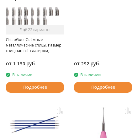
Ещё 22 варианта
ChiaoGoo. Съёмные
металлические спицы. Размер
спиц нанесён лазером,
удлинённые кончики, длина
съёмных спиц указывается
от
руб.
от
руб.
1 130
292
вместе с патроном
В наличии
В наличии
Подробнее
Подробнее