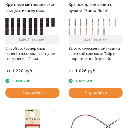
Круговые металлические
Крючок для вязания с
спицы с изогнутым
ручкой "Etimo Rose"
соединением
Ещё 31 вариант
Ещё 1 вариант
ChiaoGoo. Размер спиц
Высококачественный гладкий
нанесён лазером, изогнутое
японский крючок от Tulip c
соединение. Леска
прорезиненной ручкой.
представляет собой
металлический трос,
от
руб.
от
руб.
1 220
1 026
обтянутый нейлоном. Кончики
стандартные, спицы с изгибом.
В наличии
В наличии
Такая форма соединения
повторяет изгиб руки, поэтому
Подробнее
Подробнее
процесс вязания становится
более удобным.
Внимание: Длина лески
считается от кончика до
кончика спиц