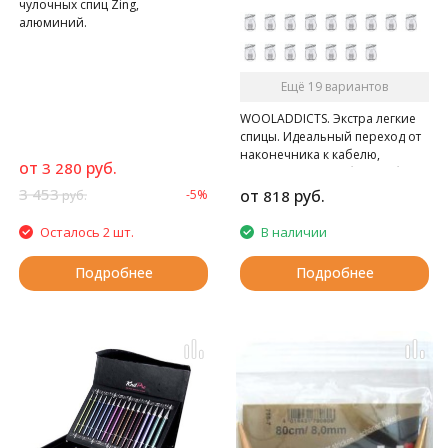
чулочных спиц Zing,
алюминий.
Ещё 19 вариантов
WOOLADDICTS. Экстра легкие
спицы. Идеальный переход от
наконечника к кабелю,
от
руб.
3 280
гладкие, очень гибкий кабель.
3 453
от
руб.
-5%
818
руб.
Осталось 2 шт.
В наличии
Подробнее
Подробнее