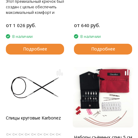
Этот премиальный крючок был
создан с целью обеспечить
максимальный комфорт и
качество при вязании.
от
руб.
от
руб.
1 026
640
В наличии
В наличии
Подробнее
Подробнее
Спицы круговые Karbonez
Наборы съёмных спиц 5 см