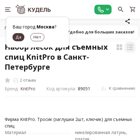
Ваш город
Москва
?
Главная
Все для вязания
Инструменты для вязания
С
Попробуй! Удобно для больших заказов!
Набор лесок для съемных
спиц KnitPro в Санкт-
Петербурге
2 отзыва
К сравнению
Бренд:
KnitPro
Код артикула:
89051
Фирма KnitPro. Тросик (заглушки 2шт, ключик) для съемных
спиц
Материал
никелированная латунь,
платик