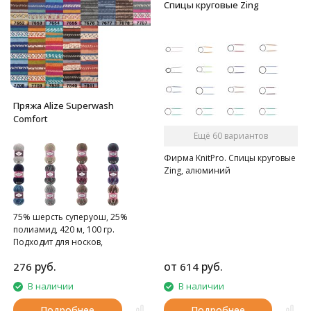
Спицы круговые Zing
Пряжа Alize Superwash
Comfort
Ещё 60 вариантов
Фирма KnitPro. Спицы круговые
Zing, алюминий
75% шерсть суперуош, 25%
полиамид, 420 м, 100 гр.
Подходит для носков,
домашних тапочек, шарфов,
руб.
от
руб.
276
614
шапок и т.д.
В наличии
В наличии
Подробнее
Подробнее