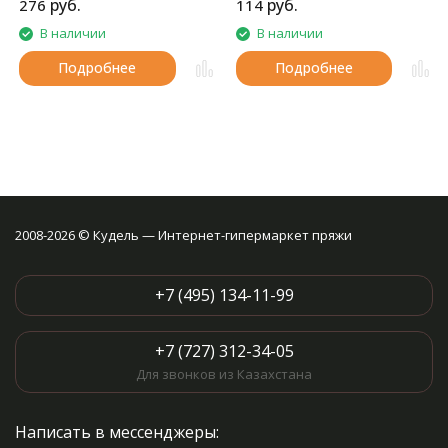
руб.
руб.
276
114
шапок и т.д.
ощупь.
В наличии
В наличии
Подробнее
Подробнее
2008-2026 © Кудель — Интернет-гипермаркет пряжи
+7 (495) 134-11-99
+7 (727) 312-34-05
Для звонков из Казахстана
Написать в мессенджеры: