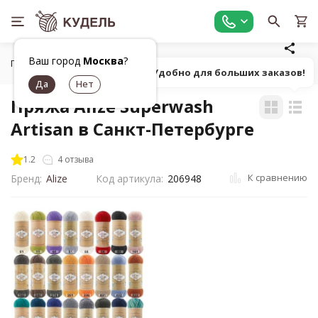
Ваш город
Москва
?
Главная
Все для вязания
Пряжа
Классическая фанта
Попробуй! Удобно для больших заказов!
Пряжа Alize Superwash
Artisan в Санкт-Петербурге
1.2
4 отзыва
К сравнению
Бренд:
Alize
Код артикула:
206948