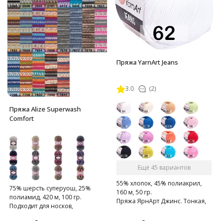
Пряжа YarnArt Jeans
3.0
(2)
Пряжа Alize Superwash
Comfort
Ещё 45 вариантов
55% хлопок, 45% полиакрил,
75% шерсть суперуош, 25%
160 м, 50 гр.
полиамид, 420 м, 100 гр.
Пряжа ЯрнАрт Джинс. Тонкая,
Подходит для носков,
мягкая, слегка бархатистая
домашних тапочек, шарфов,
нитка. Очень приятная на