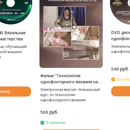
DVD диск
40 Вязальная
однофонт
мастерства.
вязально
Уникальны
ьм, обучающий
Уроки ма
однофонту
ьной машине
.
руб.
540
Фильм "Технология
Остало
однофонтурного вязания на
вязальной машине LK-150.
Электронная версия. Уникальный
рзину
Уроки мастерства."
курс, по технологии
однофонтурного вязания.
руб.
500
В наличии