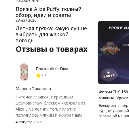
19 июня 2026
Пряжа Alize Puffy: полный
обзор, идеи и советы
28 мая 2026
Летняя пряжа: какую лучше
выбрать для жаркой
погоды
Отзывы о товарах
Пряжа Alize Diva
5.0
Марина Тихонова
Фильм "LK-150
Ниточка гладкая, с красивым
машина. Уроки
шелковистым блеском - связала из
Электронная вер
Alize Diva летний топ, полотно
курс, обучающий
получилось мягким и аккуратным.
вязальной машине
Петли хорошо видны, вяжется
150.
4 августа 2026
довольно быстро, после стирки