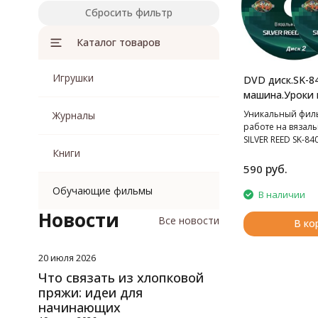
Сбросить фильтр
Каталог товаров
Игрушки
DVD диск.SK-8
машина.Уроки 
Уникальный фил
Журналы
работе на вязал
SILVER REED SK-840
Книги
руб.
590
Обучающие фильмы
В наличии
Новости
Все новости
В ко
20 июля 2026
Что связать из хлопковой
пряжи: идеи для
начинающих