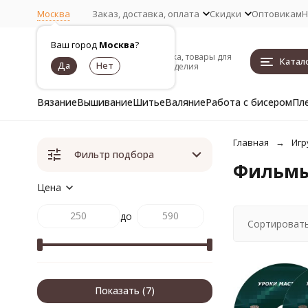
Москва
Заказ, доставка, оплата
Скидки
Оптовикам
Н
Ваш город
Москва
?
Пряжа, товары для
Катал
рукоделия
Вязание
Вышивание
Шитье
Валяние
Работа с бисером
Пл
Главная
Игр
Фильтр подбора
Фильмы 
Цена
до
Сортировать
Показать