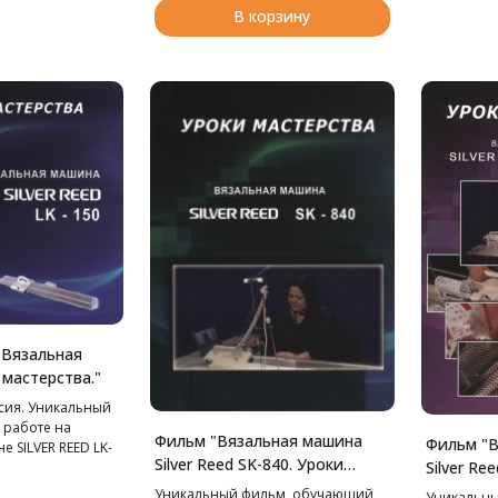
В корзину
 Вязальная
 мастерства."
сия. Уникальный
 работе на
Фильм "Вязальная машина
Фильм "В
 SILVER REED LK-
Silver Reed SK-840. Уроки
Silver Re
мастерства."
мастерст
Уникальный фильм, обучающий
Уникальн