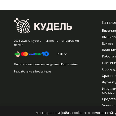
Катало
Вязание
Вышива
2008-2026 © Кудель — Интернет-гипермаркет
Шитье
пряжи
Валяние
RUB
Работа 
Плетен
Политика персональных данных
Карта сайта
Оборуд
Разработано в
bodysite.ru
Хранен
Фурнит
Игрушки
фильмы
Средств
Универс
рукодел
Мы сохраняем файлы cookie: это помогает сайту