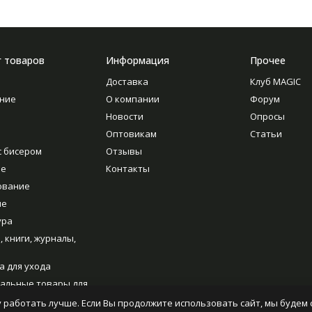
г товаров
Информация
Прочее
Доставка
Клуб MAGIC
ние
О компании
Форум
Новости
Опросы
Оптовикам
Статьи
с бисером
Отзывы
ие
Контакты
ование
ие
ура
, книги, журналы,
а для ухода
альные товары для
ия
 работать лучше. Если Вы продолжите использовать сайт, мы будем с