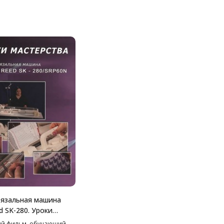
язальная машина
ed SK-280. Уроки
ва."
ый фильм, обучающий