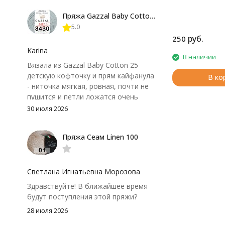
форма не поплыла. Единственный
Пряжа Gazzal Baby Cotton 25
нюанс - пряжа немного скользит и
5.0
иногда расслаивается, пришлось
руб.
250
привыкнуть к ней и подобрать
крючок поудобнее.
Karina
В наличии
Вязала из Gazzal Baby Cotton 25
детскую кофточку и прям кайфанула
В ко
- ниточка мягкая, ровная, почти не
пушится и петли ложатся очень
аккуратно. После стирки полотно
30 июля 2026
осталось приятным и форму не
потеряло, цвет тоже не стал
Пряжа Сеам Linen 100
тусклее. Единственный нюанс -
моточки маленькие, расход лучше
посчитать заранее, а то мне одного
чуть-чуть не хватило))
Светлана Игнатьевна Морозова
Здравствуйте! В ближайшее время
будут поступления этой пряжи?
28 июля 2026