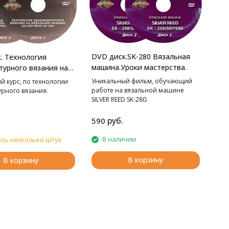
DVD диск.SK-280 Вязальная
. Технология
машина.Уроки мастерства.
урного вязания на
й машине LK-150.
Уникальный фильм, обучающий
й курс, по технологии
стерства.
работе на вязальной машине
рного вязания.
SILVER REED SK-280.
руб.
590
В наличии
сь несколько штук
В корзину
В корзину