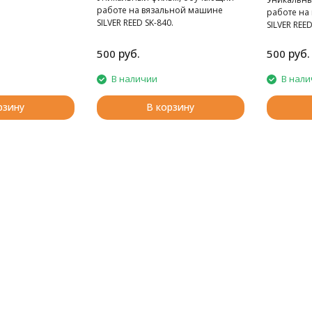
работе на вязальной машине
работе на
SILVER REED SK-840.
SILVER REED
руб.
руб.
500
500
В наличии
В нали
рзину
В корзину