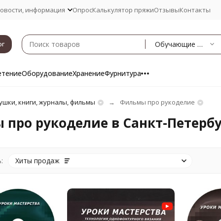
овости, информация
Опрос
Калькулятор пряжи
Отзывы
Контакты
Обучающие фильмы
ог
етение
Оборудование
Хранение
Фурнитура
ушки, книги, журналы, фильмы
Фильмы про рукоделие
про рукоделие в Санкт-Петербу
:
Хиты продаж