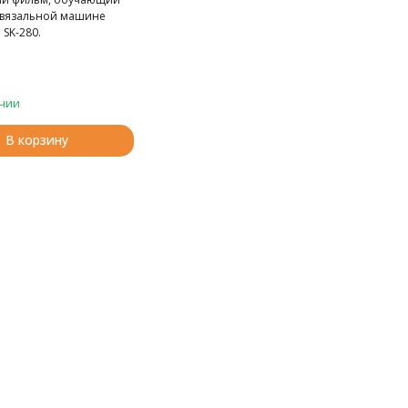
 вязальной машине
 SK-280.
чии
В корзину