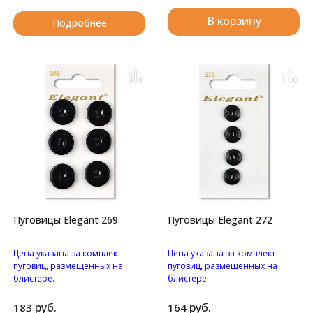
В корзину
Подробнее
Пуговицы Elegant 269
Пуговицы Elegant 272
Цена указана за комплект
Цена указана за комплект
пуговиц, размещённых на
пуговиц, размещённых на
блистере.
блистере.
Пуговицы с четырьмя
Пуговицы с двумя
отверстиями.
отверстиями.
руб.
руб.
183
164