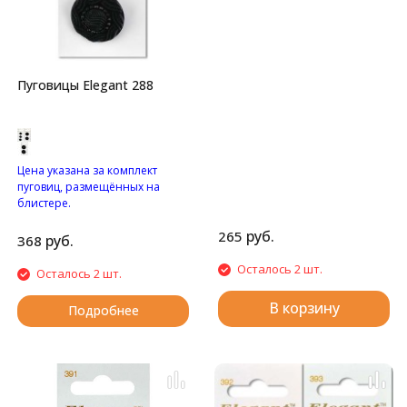
Перламутровый "цветочек"
с двумя отверстиями.
Пуговицы Elegant 288
Цена указана за комплект
пуговиц, размещённых на
блистере.
Узорные пуговицы на
руб.
265
ножке.
руб.
368
Осталось 2 шт.
Осталось 2 шт.
В корзину
Подробнее