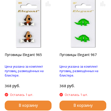
Пуговицы Elegant 965
Пуговицы Elegant 967
Цена указана за комплект
Цена указана за комплект
пуговиц, размещённых на
пуговиц, размещённых на
блистере.
блистере.
Пуговицы "Пес с
Пуговицы "Динозаврики" с
косточкой" на ножке.
двумя отверстиями.
руб.
руб.
368
368
Осталась 1 шт.
Осталась 1 шт.
В корзину
В корзину