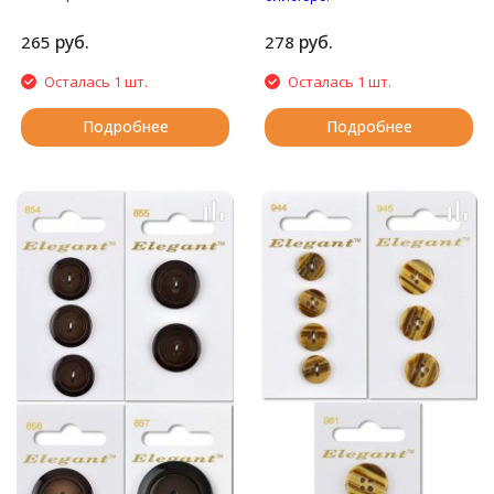
Матовые пуговицы с
Пуговицы с двумя
четырьмя отверстиями.
отверстиями.
руб.
руб.
265
278
Осталась 1 шт.
Осталась 1 шт.
Подробнее
Подробнее