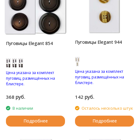
Пуговицы Elegant 944
Пуговицы Elegant 854
Цена указана за комплект
Цена указана за комплект
пуговиц, размещённых на
пуговиц, размещённых на
блистере.
блистере.
Пуговицы с четырьмя
Глянцевые пуговицы с
отверстиями.
двумя отверстиями.
руб.
руб.
368
142
В наличии
Осталось несколько штук
Подробнее
Подробнее