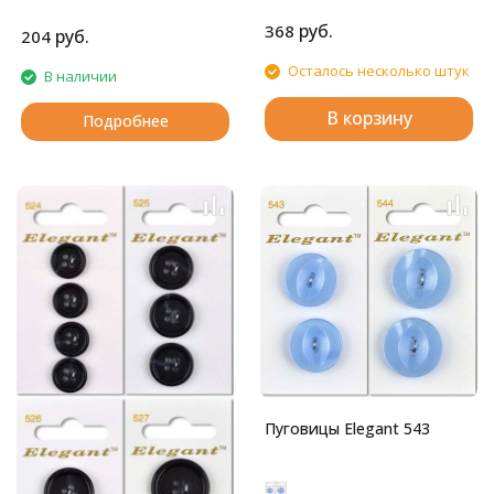
ножке.
Глянцевые пуговицы с
руб.
368
четырьмя отверстиями.
руб.
204
Осталось несколько штук
В наличии
В корзину
Подробнее
Пуговицы Elegant 543