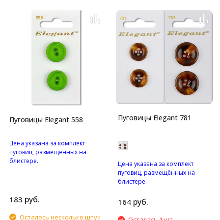
Пуговицы Elegant 781
Пуговицы Elegant 558
Цена указана за комплект
пуговиц, размещённых на
блистере.
Цена указана за комплект
Пуговицы с двумя
пуговиц, размещённых на
отверстиями.
блистере.
Пуговицы с четырьмя
руб.
183
отверстиями.
руб.
164
Осталось несколько штук
Осталась 1 шт.