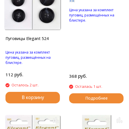
Цена указана за комплект
пуговиц, размещённых на
блистере.
Перламутровые пуговицы с
двумя отверстиями.
Пуговицы Elegant 524
Цена указана за комплект
пуговиц, размещённых на
блистере.
Матовые пуговицы с
четырьмя отверстиями.
руб.
112
руб.
368
Осталось 2 шт.
Осталась 1 шт.
В корзину
Подробнее