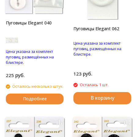
Пуговицы Elegant 040
Пуговицы Elegant 062
Цена указана за комплект
пуговиц, размещённых на
Цена указана за комплект
блистере.
пуговиц, размещённых на
Большая пуговица с
блистере.
четырьмя отверстиями.
Большая пуговица с двумя
руб.
123
отверстиями.
руб.
225
Осталась 1 шт.
Осталось несколько штук
В корзину
Подробнее