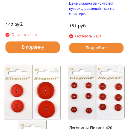
Цена указана за комплект
пуговиц, размещённых на
блистере.
Пуговицы с двумя
руб.
142
отверстиями.
руб.
151
Осталась 1 шт.
Осталось 2 шт.
В корзину
Подробнее
Пуговицы Elegant 420