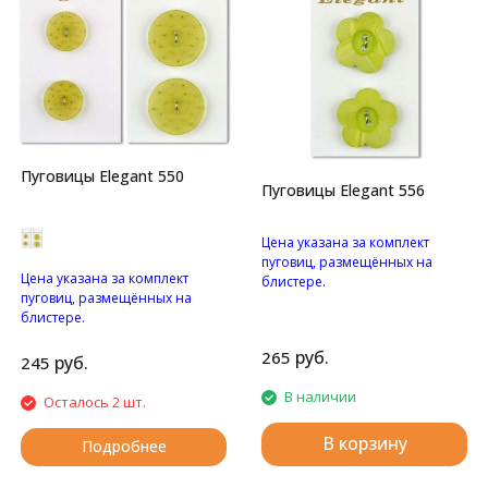
Пуговицы Elegant 550
Пуговицы Elegant 556
Цена указана за комплект
пуговиц, размещённых на
Цена указана за комплект
блистере.
пуговиц, размещённых на
Перламутровые пуговицы с
блистере.
двумя отверстиями.
Матовые пуговицы с двумя
руб.
265
отверстиями и с узором.
руб.
245
В наличии
Осталось 2 шт.
В корзину
Подробнее