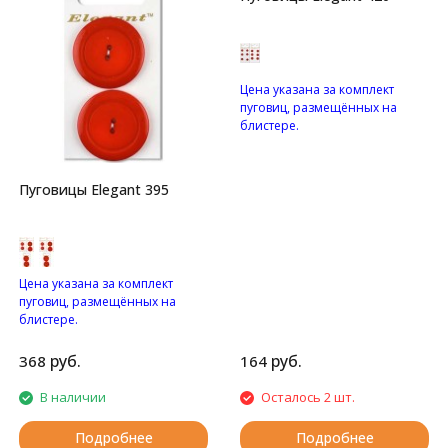
Цена указана за комплект
пуговиц, размещённых на
блистере.
Пуговицы с четырьмя
отверстиями.
Пуговицы Elegant 395
Цена указана за комплект
пуговиц, размещённых на
блистере.
Глянцевые пуговицы с
двумя отверстиями.
руб.
руб.
368
164
В наличии
Осталось 2 шт.
Подробнее
Подробнее