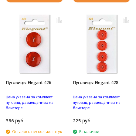
Пуговицы Elegant 426
Пуговицы Elegant 428
Цена указана за комплект
Цена указана за комплект
пуговиц, размещённых на
пуговиц, размещённых на
блистере.
блистере.
Перламутровые с
Пуговицы с четырьмя
блестками пуговицы с
отверстиями.
руб.
руб.
386
225
двумя отверстиями.
Осталось несколько штук
В наличии