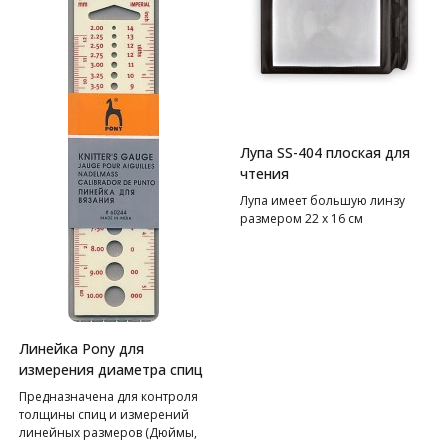
Выдерживает вес 200 грамм —
идеально для разных типов
пряжи.
Лупа SS-404 плоская для
чтения
Лупа имеет большую линзу
размером 22 х 16 см
Линейка Pony для
измерения диаметра спиц
Предназначена для контроля
толщины спиц и измерений
линейных размеров (Дюймы,