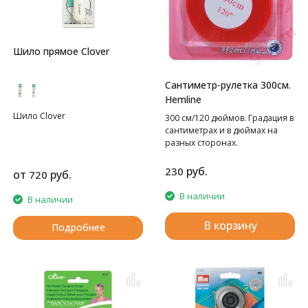
Шило прямое Clover
Сантиметр-рулетка 300см.
Hemline
Шило Clover
300 см/120 дюймов. Градация в
сантиметрах и в дюймах на
разных сторонах.
руб.
230
от
руб.
720
В наличии
В наличии
В корзину
Подробнее