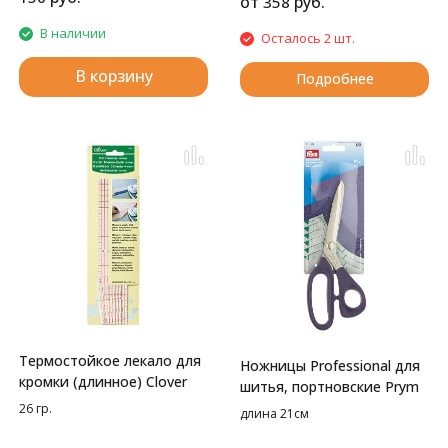
от
руб.
358
В наличии
Осталось 2 шт.
В корзину
Подробнее
Термостойкое лекало для
Ножницы Professional для
кромки (длинное) Clover
шитья, портновские Prym
26 гр.
длина 21см