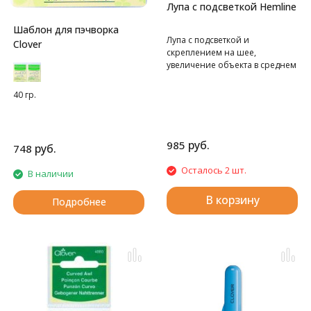
Лупа с подсветкой Hemline
Шаблон для пэчворка
Лупа с подсветкой и
Clover
скреплением на шее,
увеличение объекта в среднем
в 1,5 раза
40 гр.
руб.
985
руб.
748
Осталось 2 шт.
В наличии
В корзину
Подробнее