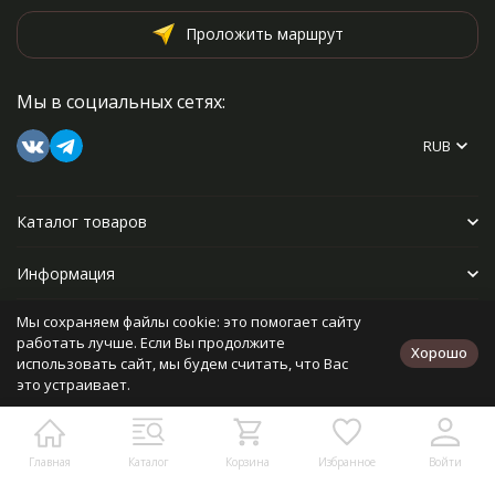
Проложить маршрут
Мы в социальных сетях:
RUB
Каталог товаров
Информация
Мы сохраняем файлы cookie: это помогает сайту
Прочее
работать лучше. Если Вы продолжите
Хорошо
использовать сайт, мы будем считать, что Вас
это устраивает.
Политика персональных данных
Карта сайта
Разработано в
bodysite.ru
Главная
Каталог
Корзина
Избранное
Войти