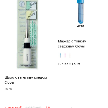
Маркер с тонким
стержнем Clover
19 × 6,5 × 1,5 см
Шило с загнутым концом
Clover
20 гр.
руб.
1 917
1 859
-3%
руб.