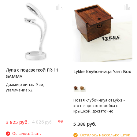
Лупа с подсветкой FR-11
Lykke Клубочница Yarn Box
GAMMA
Диаметр линзы 9 см,
увеличение х2.
Новая клубочниуа от Lykke -
это не просто коробка с
крышкой, достаточно
большая, чтобы вместить
руб.
4 026
3 825
-5%
руб.
моток или несколько мотков
руб.
5 388
пряжи, размером с яйцо
Осталось 2 шт.
дракона. В крышке есть
Осталось несколько штук