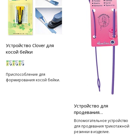
Устройство Clover для
косой бейки
Приспособление для
формирования косой бейки.
Устройство для
продевания
резинки(шнура) в изделие
Вспомогательное устройство
Hemline
для продевания трикотажной
резинки в изделие.