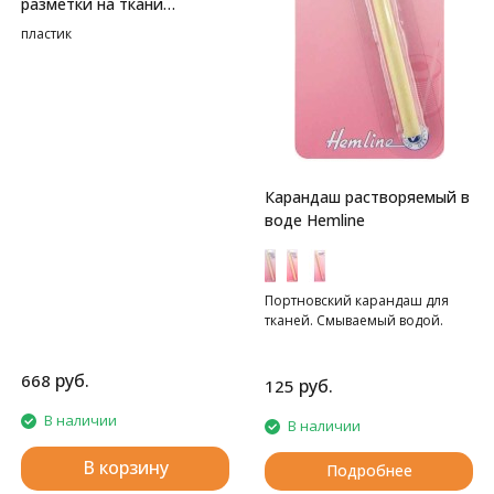
разметки на ткани
HEMLINE
пластик
Карандаш растворяемый в
воде Hemline
Портновский карандаш для
тканей. Смываемый водой.
руб.
668
руб.
125
В наличии
В наличии
В корзину
Подробнее