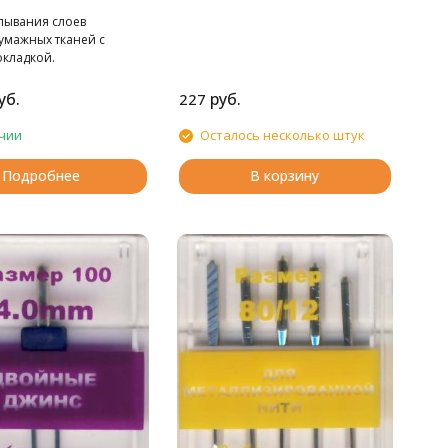
лывания слоев
умажных тканей с
окладкой.
уб.
руб.
227
чии
Осталось несколько штук
Подробнее
В корзину