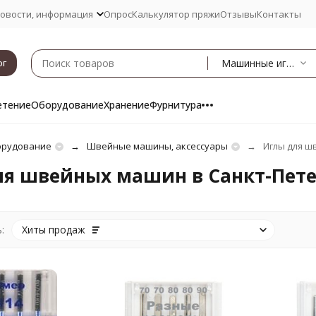
овости, информация
Опрос
Калькулятор пряжи
Отзывы
Контакты
Машинные иглы
ог
етение
Оборудование
Хранение
Фурнитура
рудование
Швейные машины, аксессуары
Иглы для ш
ля швейных машин в Санкт-Пете
:
Хиты продаж