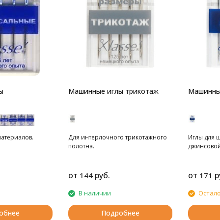
ы
Машинные иглы трикотаж
Машинны
материалов.
Для интерлочного трикотажного
Иглы для 
полотна.
джинсовой
от
руб.
от
р
144
171
В наличии
Остало
обнее
Подробнее