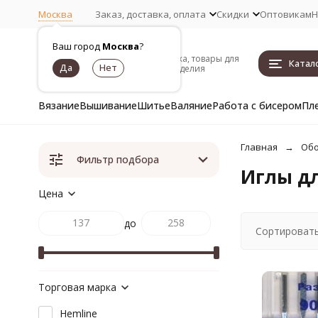
Москва
Заказ, доставка, оплата
Скидки
Оптовикам
Н
Ваш город
Москва
?
Пряжа, товары для
Катал
рукоделия
Вязание
Вышивание
Шитье
Валяние
Работа с бисером
Пл
Главная
Обо
Фильтр подбора
Иглы д
Цена
до
Сортировать
Торговая марка
Hemline