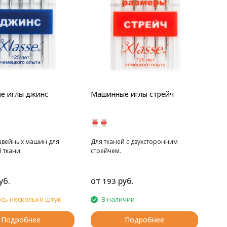
е иглы джинс
Машинные иглы стрейч
швейных машин для
Для тканей с двухсторонним
 ткани.
стрейчем.
уб.
от
руб.
193
сь несколько штук
В наличии
Подробнее
Подробнее