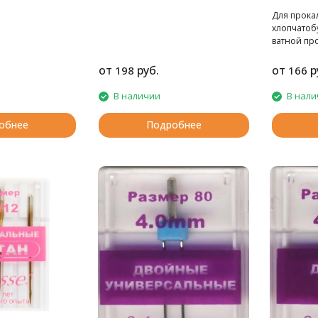
Для прока
хлопчатоб
ватной пр
от
руб.
от
р
198
166
В наличии
В нали
обнее
Подробнее