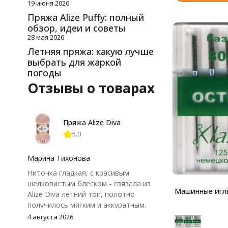
19 июня 2026
Пряжа Alize Puffy: полный
обзор, идеи и советы
28 мая 2026
Летняя пряжа: какую лучше
выбрать для жаркой
погоды
Отзывы о товарах
Пряжа Alize Diva
5.0
Марина Тихонова
Ниточка гладкая, с красивым
шелковистым блеском - связала из
Машинные игл
Alize Diva летний топ, полотно
получилось мягким и аккуратным.
Петли хорошо видны, вяжется
4 августа 2026
довольно быстро, после стирки