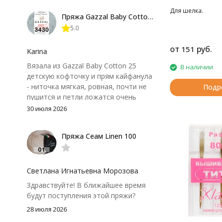
форма не поплыла. Единственный
Для шелка.
Пряжа Gazzal Baby Cotton 25
нюанс - пряжа немного скользит и
5.0
иногда расслаивается, пришлось
привыкнуть к ней и подобрать
от
руб.
151
крючок поудобнее.
Karina
Вязала из Gazzal Baby Cotton 25
В наличии
детскую кофточку и прям кайфанула
- ниточка мягкая, ровная, почти не
Подр
пушится и петли ложатся очень
аккуратно. После стирки полотно
30 июля 2026
осталось приятным и форму не
потеряло, цвет тоже не стал
Пряжа Сеам Linen 100
тусклее. Единственный нюанс -
моточки маленькие, расход лучше
посчитать заранее, а то мне одного
чуть-чуть не хватило))
Светлана Игнатьевна Морозова
Здравствуйте! В ближайшее время
будут поступления этой пряжи?
28 июля 2026