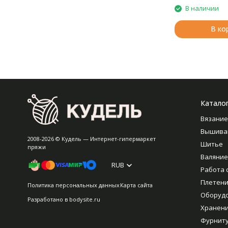
В наличии
В ко
Катало
Вязание
Вышива
2008-2026 © Кудель — Интернет-гипермаркет
Шитье
пряжи
Валяние
RUB
Работа 
Плетен
Политика персональных данных
Карта сайта
Оборуд
Разработано в
bodysite.ru
Хранен
Фурнит