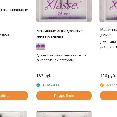
ы вышивальные
Машинны
Машинные иглы двойные
змеров
джинс
универсальные
Для шитья
декоратив
Для шитья фамильных вещей и
декоративной отстрочки.
руб.
руб.
183
198
В наличии
Остало
обнее
Подробнее