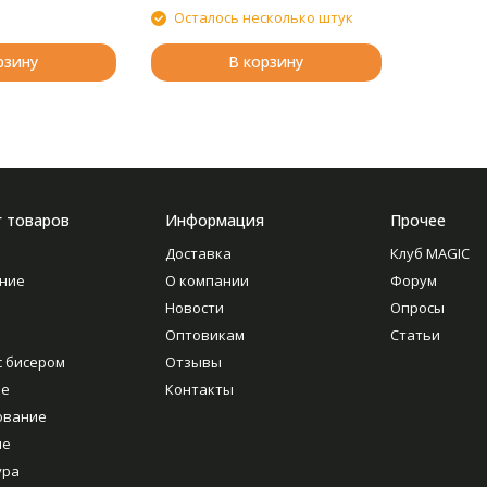
Осталось несколько штук
рзину
В корзину
г товаров
Информация
Прочее
Доставка
Клуб MAGIC
ние
О компании
Форум
Новости
Опросы
Оптовикам
Статьи
с бисером
Отзывы
ие
Контакты
ование
ие
ура