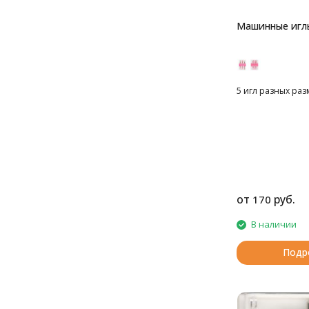
Машинные игл
5 игл разных ра
от
руб.
170
В наличии
Подр