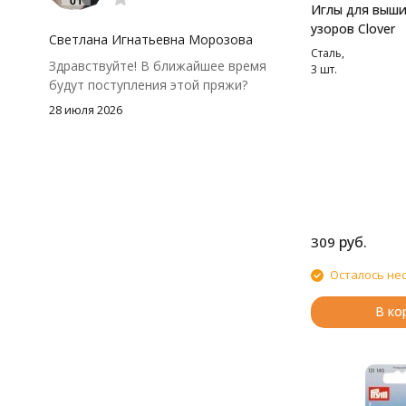
Иглы для выши
посчитать заранее, а то мне одного
узоров Clover
чуть-чуть не хватило))
Светлана Игнатьевна Морозова
Сталь,
Здравствуйте! В ближайшее время
3 шт.
будут поступления этой пряжи?
28 июля 2026
руб.
309
Осталось не
В ко