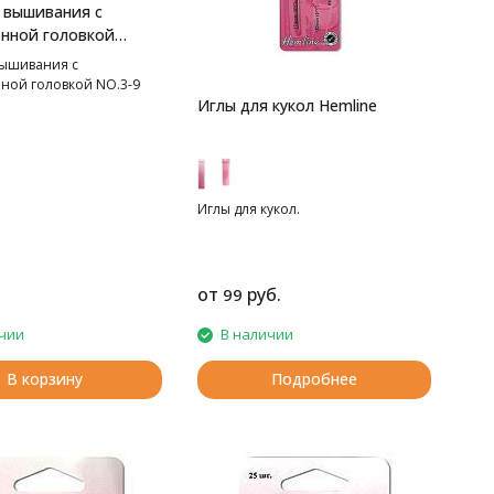
 вышивания с
нной головкой
вышивания с
ной головкой NO.3-9
Иглы для кукол Hemline
Иглы для кукол.
от
руб.
99
чии
В наличии
В корзину
Подробнее