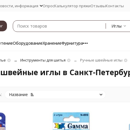
овости, информация
Опрос
Калькулятор пряжи
Отзывы
Контакты
Иглы
ог
етение
Оборудование
Хранение
Фурнитура
тье
Инструменты для шитья
Ручные швейные иглы
швейные иглы в Санкт-Петербу
:
Название