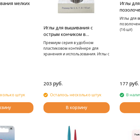
вания мелких
Иглы для
позолоче
Clover
Иглы для 
позолочен
Иглы для вышивания с
(16 шт)
острым кончиком в
пластиковом контейнере
Премиум серия в удобном
пластиковом контейнере для
хранения и использования. Иглы с
тщательно отполированным и
позолоченным ушком для легкой
заправки нити. Безупречное
качество шитья - нить не
перетирается ушком и не рвется.
руб.
руб.
203
177
Вышивальные иглы с острым
кончиком и удлиненным ушком
сколько штук
Осталось несколько штук
В нали
предназначены для вышивания
мулине, тонкой шерстью в технике
рзину
В корзину
гладь. Имеют удлиненное ушко
для более легкого продевания
нити. По 2 иглы 3/ 5/9/4 и 7
размера.