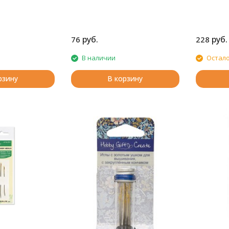
. Широкое ушко
о вдевать нить
 Иглы безопасные
за счет
руб.
руб.
76
228
нчика.
 9.2, 10.9 см.
В наличии
Остало
рзину
В корзину