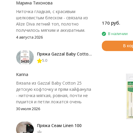
Марина Тихонова
скольжение нити
позволяет легког
Ниточка гладкая, с красивым
любой толщины.
шелковистым блеском - связала из
в использовании 
руб.
170
Alize Diva летний топ, полотно
закругленного ко
получилось мягким и аккуратным.
В набор входят: 8,
В наличии
Петли хорошо видны, вяжется
4 августа 2026
довольно быстро, после стирки
В ко
форма не поплыла. Единственный
Пряжа Gazzal Baby Cotton 25
нюанс - пряжа немного скользит и
5.0
иногда расслаивается, пришлось
привыкнуть к ней и подобрать
крючок поудобнее.
Karina
Вязала из Gazzal Baby Cotton 25
детскую кофточку и прям кайфанула
- ниточка мягкая, ровная, почти не
пушится и петли ложатся очень
аккуратно. После стирки полотно
30 июля 2026
осталось приятным и форму не
потеряло, цвет тоже не стал
Пряжа Сеам Linen 100
тусклее. Единственный нюанс -
моточки маленькие, расход лучше