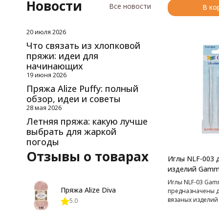
Новости
Все новости
В ко
20 июля 2026
Что связать из хлопковой
пряжи: идеи для
начинающих
19 июня 2026
Пряжа Alize Puffy: полный
обзор, идеи и советы
28 мая 2026
Летняя пряжа: какую лучше
выбрать для жаркой
погоды
Отзывы о товарах
Иглы NLF-003 
изделий Gam
Иглы NLF-03 Ga
Пряжа Alize Diva
предназначены 
вязаных изделий
5.0
любой толщины.
покрытие обеспе