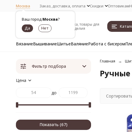
Москва
Заказ, доставка, оплата
Скидки
Оптовикам
Н
Ваш город
Москва
?
Пряжа, товары для
Катал
рукоделия
Вязание
Вышивание
Шитье
Валяние
Работа с бисером
Пл
Главная
Ши
Фильтр подбора
Ручные 
Цена
до
Сортировать
Показать