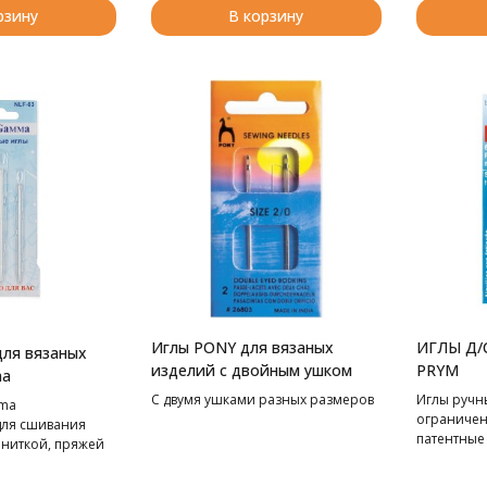
рзину
В корзину
Иглы PONY для вязаных
ИГЛЫ Д
для вязаных
изделий с двойным ушком
PRYM
ma
С двумя ушками разных размеров
Иглы ручн
mma
ограничен
для сшивания
патентные
 ниткой, пряжей
 Специальное
чивает хорошее