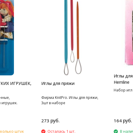
Иглы для
Hemline
КИХ ИГРУШЕК,
Иглы для пряжи
Набор игл
нные,
Фирма KnitPro. Иглы для пряжи,
 игрушек.
3шт в наборе
руб.
руб.
273
164
сколько штук
Осталась 1 шт.
В нали