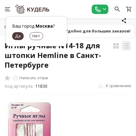
Ваш город
Москва
?
Главная
Шитье
Инструменты для шитья
Ручные шве
Попробуй! Удобно для больших заказов!
Иглы ручные N14-18 для
штопки Hemline в Санкт-
Петербурге
Написать отзыв
К сравнению
Код артикула:
11830