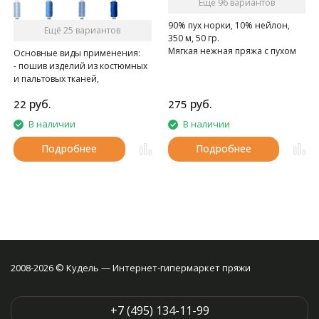
Ещё 96 вариантов
90% пух норки, 10% нейлон,
Ещё 25 вариантов
350 м, 50 гр.
Мягкая нежная пряжа с пухом
Основные виды применения:
норки.
- пошив изделий из костюмных
и пальтовых тканей,
спецодежды
руб.
руб.
22
275
- при швейно-клеевом
скреплении книг в типографии
В наличии
В наличии
Подробнее
Подробнее
2008-2026 © Кудель — Интернет-гипермаркет пряжи
+7 (495) 134-11-99