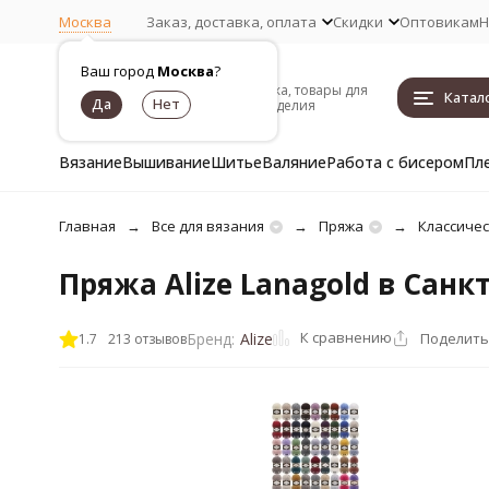
Москва
Заказ, доставка, оплата
Скидки
Оптовикам
Н
Ваш город
Москва
?
Пряжа, товары для
Катал
рукоделия
Вязание
Вышивание
Шитье
Валяние
Работа с бисером
Пл
Главная
Все для вязания
Пряжа
Классичес
Пряжа Alize Lanagold в Санк
К сравнению
Поделить
Бренд:
Alize
1.7
213 отзывов