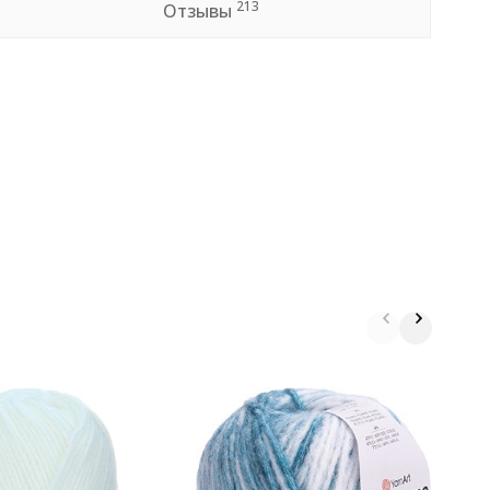
213
Отзывы
П