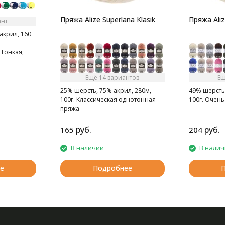
Пряжа Alize Superlana Klasik
Пряжа Aliz
ант
акрил, 160
Тонкая,
стая нитка.
упь.
Ещё 14 вариантов
Ещ
25% шерсть, 75% акрил, 280м,
49% шерсть,
100г. Классическая однотонная
100г. Очень
пряжа
руб.
руб.
165
204
В наличии
В нали
е
Подробнее