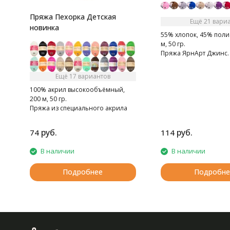
Пряжа Пехорка Детская
Ещё 21 вари
новинка
55% хлопок, 45% поли
м, 50 гр.
Пряжа ЯрнАрт Джинс. 
мягкая, слегка бархати
Очень приятная на ощ
Ещё 17 вариантов
100% акрил высокообъёмный,
200 м, 50 гр.
Пряжа из специального акрила
для детей.
руб.
руб.
74
114
В наличии
В наличии
Подробнее
Подробне