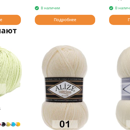
В наличии
В нали
е
Подробнее
пают
s