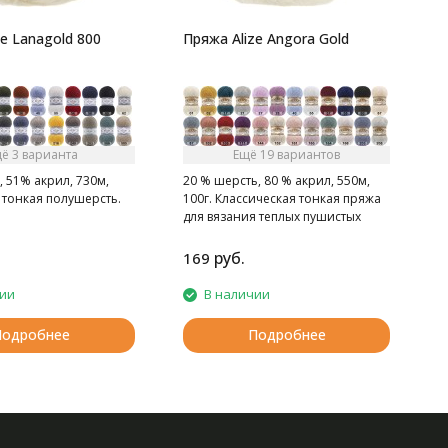
e Lanagold 800
Пряжа Alize Angora Gold
ё 3 варианта
Ещё 19 вариантов
 51% акрил, 730м,
20 % шерсть, 80 % акрил, 550м,
 тонкая полушерсть.
100г. Классическая тонкая пряжа
для вязания теплых пушистых
вещей.
руб.
169
2
чии
В наличии
Подробнее
Подробнее