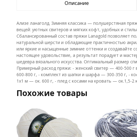
Описание
Ализе ланаголд. Зимняя классика — полушерстяная пряжа
вещей: уютных свитеров и мягких кофт, удобных и стиль
Сбалансированный состав пряжи Lanagold позволяет пол
натуральной шерсти и обладающие практичностью акри
или яркие и насыщенные зимние оттенки и создавайте с
настоящее удовольствие, а результат порадует и масте
шедевра вязального искусства. Оптимальный размер спиц
Примерный расход пряжи: - женский свитер — 400-500 г 
600-800 г, - комплект из шапки и шарфа — 300-350 г, - к
1х1 м — ок. 600 г, - плед с косами на кровать — ок.1,5-2 к
Похожие товары