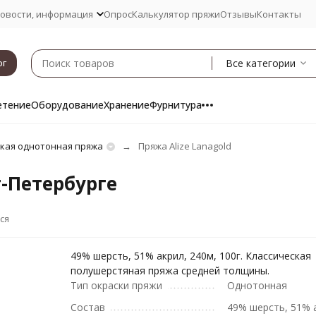
овости, информация
Опрос
Калькулятор пряжи
Отзывы
Контакты
Все категории
ог
етение
Оборудование
Хранение
Фурнитура
кая однотонная пряжа
Пряжа Alize Lanagold
т-Петербурге
ся
49% шерсть, 51% акрил, 240м, 100г. Классическая
полушерстяная пряжа средней толщины.
Тип окраски пряжи
Однотонная
Состав
49% шерсть, 51% 