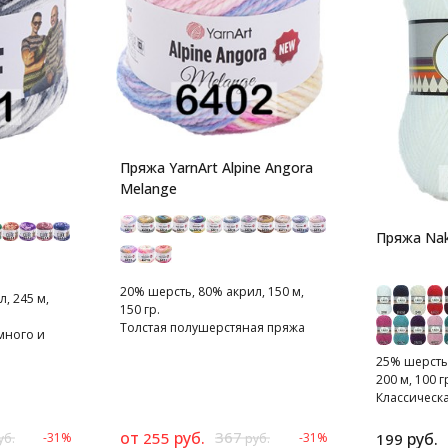
Пряжа YarnArt Alpine Angora
Melange
Пряжа Nak
20% шерсть, 80% акрил, 150 м,
, 245 м,
150 гр.
Толстая полушерстяная пряжа
много и
меланжевого крашения.
го цвета
25% шерсть
200 м, 100 г
Классическа
полушерстя
от
руб.
367
255
руб.
-31%
-31%
199
уб.
руб.