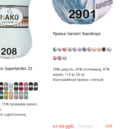
4
1
Пряжа YarnArt Raindrops
К
п
o Superlambs 25
18% шерсть, 35% полиамид, 47%
акрил, 115 м, 50 гр.
Фантазийная пряжа с легкой
распушенностью.
, 75% премиум акрил,
р.
я, однотонная,
нная пряжа.
от
руб.
133
99
-26%
2
руб.