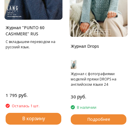
Журнал "PUNTO 60
CASHMERE" RUS
С вкладышем-переводом на
Журнал Drops
русский язык.
Журнал с фотографиями
моделей пряжи DROPS на
английском языке 24
страницы. Без схем.
руб.
1 795
руб.
30
Осталась 1 шт.
В наличии
В корзину
Подробнее