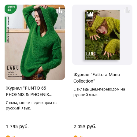
Журнал "Fatto a Mano
Collection"
Журнал "PUNTO 65
С вкладышем-переводом на
PHOENIX & PHOENIX
русский язык.
TWEED" RUS
С вкладышем-переводом на
русский язык.
руб.
руб.
1 795
2 053