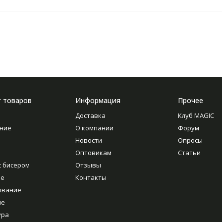
г товаров
Информация
Прочее
Доставка
Клуб MAGIC
ние
О компании
Форум
Новости
Опросы
Оптовикам
Статьи
с бисером
Отзывы
ие
Контакты
ование
ие
ура