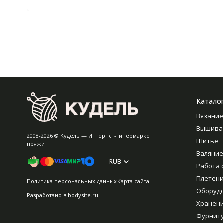
Катало
Вязание
Вышива
2008-2026 © Кудель — Интернет-гипермаркет
Шитье
пряжи
Валяние
RUB
Работа 
Плетен
Политика персональных данных
Карта сайта
Оборуд
Разработано в
bodysite.ru
Хранен
Фурнит