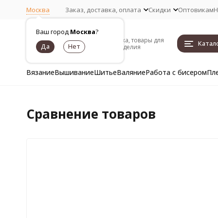
Москва
Заказ, доставка, оплата
Скидки
Оптовикам
Н
Ваш город
Москва
?
Пряжа, товары для
Катал
рукоделия
Вязание
Вышивание
Шитье
Валяние
Работа с бисером
Пл
Сравнение товаров