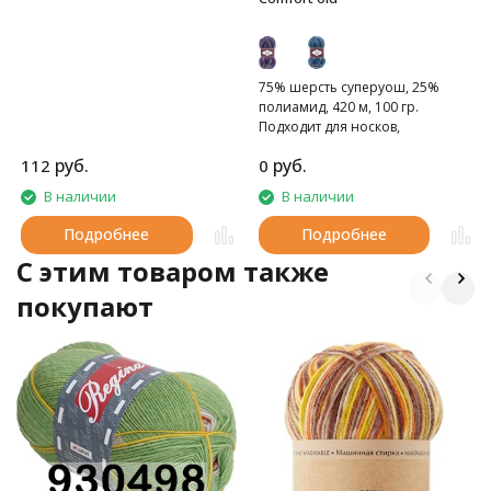
75% шерсть суперуош, 25%
полиамид, 420 м, 100 гр.
Подходит для носков,
домашних тапочек, шарфов,
руб.
руб.
112
0
шапок и т.д.
В наличии
В наличии
Подробнее
Подробнее
C этим товаром также
покупают