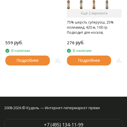
Ещё 2 варианта
75% шерсть суперуош, 25%
полиамид, 420 м, 100 гр.
Подходит для носков,
домашних тапочек, шарфов,
руб.
руб.
559
276
шапок и т.д.
В наличии
В наличии
Подробнее
Подробнее
2008-2026 © Кудель — Интернет-гипермаркет пряжи
+7 (495) 134-11-99