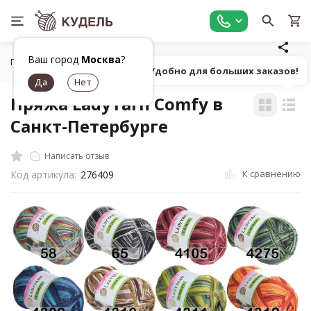
Ваш город
Москва
?
Главная
Все для вязания
Пряжа
Классическая фанта
Попробуй! Удобно для больших заказов!
Пряжа LadyYarn Comfy в
Санкт-Петербурге
Написать отзыв
К сравнению
Код артикула:
276409