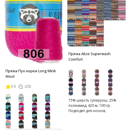
Пряжа Alize Superwash
Comfort
Пряжа Пух норки Long Mink
Wool
3.0
(20)
75% шерсть суперуош, 25%
полиамид, 420 м, 100 гр.
Подходит для носков,
домашних тапочек, шарфов,
шапок и т.д.