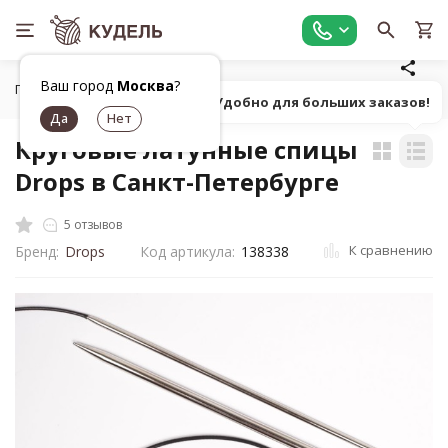
Ваш город
Москва
?
Главная
Все для вязания
Инструменты для вязания
К
Попробуй! Удобно для больших заказов!
Круговые латунные спицы
Drops в Санкт-Петербурге
5 отзывов
К сравнению
Бренд:
Drops
Код артикула:
138338