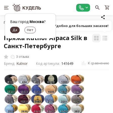
Ваш город
Москва
?
Главная
Все для вязания
Пряжа
Классическая однот
Попробуй! Удобно для больших заказов!
Пряжа Kutnor Alpaca Silk в
Санкт-Петербурге
3 отзыва
К сравнению
Бренд:
Kutnor
Код артикула:
141649